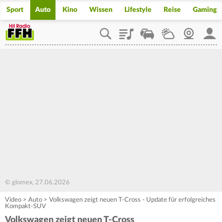
Sport
Auto
Kino
Wissen
Lifestyle
Reise
Gaming
Playlist
Staupilot
Wetter
Webcam
Mein
© glomex, 27.06.2026
Video
>
Auto
>
Volkswagen zeigt neuen T-Cross - Update für erfolgreiches
Kompakt-SUV
Volkswagen zeigt neuen T-Cross