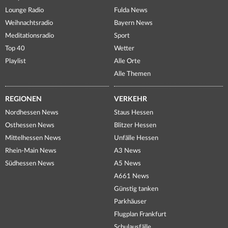
Lounge Radio
Fulda News
Weihnachtsradio
Bayern News
Meditationsradio
Sport
Top 40
Wetter
Playlist
Alle Orte
Alle Themen
REGIONEN
VERKEHR
Nordhessen News
Staus Hessen
Osthessen News
Blitzer Hessen
Mittelhessen News
Unfälle Hessen
Rhein-Main News
A3 News
Südhessen News
A5 News
A661 News
Günstig tanken
Parkhäuser
Flugplan Frankfurt
Schulausfälle