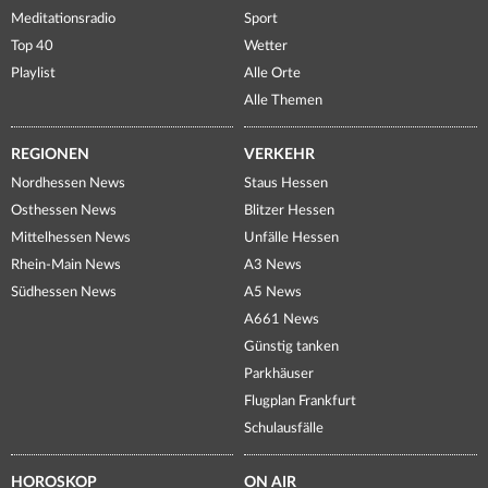
Meditationsradio
Sport
Top 40
Wetter
Playlist
Alle Orte
Alle Themen
REGIONEN
VERKEHR
Nordhessen News
Staus Hessen
Osthessen News
Blitzer Hessen
Mittelhessen News
Unfälle Hessen
Rhein-Main News
A3 News
Südhessen News
A5 News
A661 News
Günstig tanken
Parkhäuser
Flugplan Frankfurt
Schulausfälle
HOROSKOP
ON AIR