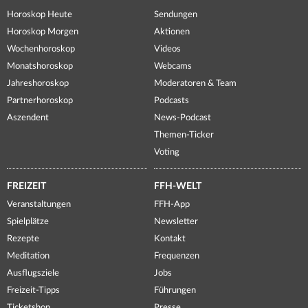
Horoskop Heute
Sendungen
Horoskop Morgen
Aktionen
Wochenhoroskop
Videos
Monatshoroskop
Webcams
Jahreshoroskop
Moderatoren & Team
Partnerhoroskop
Podcasts
Aszendent
News-Podcast
Themen-Ticker
Voting
FREIZEIT
FFH-WELT
Veranstaltungen
FFH-App
Spielplätze
Newsletter
Rezepte
Kontakt
Meditation
Frequenzen
Ausflugsziele
Jobs
Freizeit-Tipps
Führungen
Ticketshop
Presse