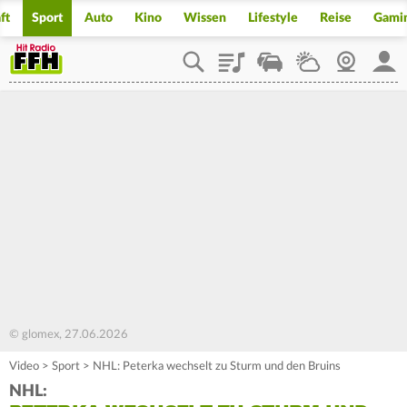
ft
Sport
Auto
Kino
Wissen
Lifestyle
Reise
Gami
Playlist
Staupilot
Wetter
Webcam
Mein
© glomex, 27.06.2026
Video
>
Sport
>
NHL: Peterka wechselt zu Sturm und den Bruins
NHL: