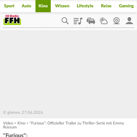
Sport
Auto
Kino
Wissen
Lifestyle
Reise
Gaming
Playlist
Staupilot
Wetter
Webcam
Mein
© glomex, 27.06.2026
Video
>
Kino
>
"Furious": Offizieller Trailer zu Thriller-Serie mit Emmy
Rossum
"Furious":