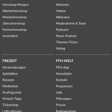
Horoskop Morgen
Aktionen
Wochenhoroskop
Videos
Monatshoroskop
Webcams
Jahreshoroskop
Moderatoren & Team
Partnerhoroskop
Podcasts
Aszendent
News-Podcast
Themen-Ticker
Voting
FREIZEIT
FFH-WELT
Veranstaltungen
FFH-App
Spielplätze
Newsletter
Rezepte
Kontakt
Meditation
Frequenzen
Ausflugsziele
Jobs
Freizeit-Tipps
Führungen
Ticketshop
Presse
Lotto Hessen
Radiowerbung