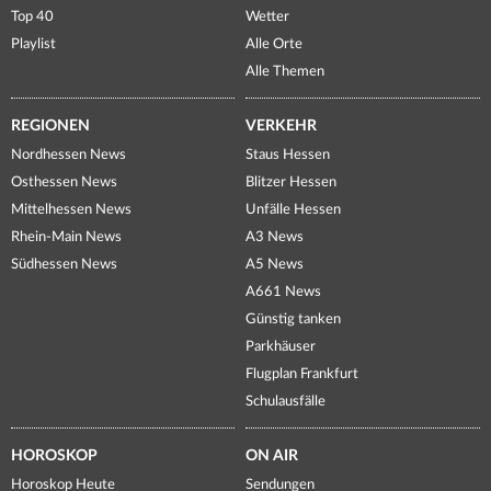
Top 40
Wetter
Playlist
Alle Orte
Alle Themen
REGIONEN
VERKEHR
Nordhessen News
Staus Hessen
Osthessen News
Blitzer Hessen
Mittelhessen News
Unfälle Hessen
Rhein-Main News
A3 News
Südhessen News
A5 News
A661 News
Günstig tanken
Parkhäuser
Flugplan Frankfurt
Schulausfälle
HOROSKOP
ON AIR
Horoskop Heute
Sendungen