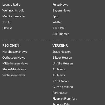
Lounge Radio
Fulda News
Weihnachtsradio
Bayern News
Meditationsradio
Sport
Top 40
Wetter
Playlist
Alle Orte
Alle Themen
REGIONEN
VERKEHR
Nordhessen News
Staus Hessen
Osthessen News
Blitzer Hessen
Mittelhessen News
Unfälle Hessen
Rhein-Main News
A3 News
Südhessen News
A5 News
A661 News
Günstig tanken
Parkhäuser
Flugplan Frankfurt
Schulausfälle