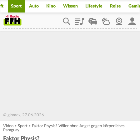
ft
Sport
Auto
Kino
Wissen
Lifestyle
Reise
Gami
Playlist
Staupilot
Wetter
Webcam
Mein
© glomex, 27.06.2026
Video
>
Sport
>
Faktor Physis? Völler ohne Angst gegen körperliches
Paraguay
Faktor Physis?