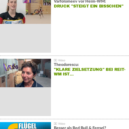
Varfolomeev vor Heim-WM:
DRUCK "STEIGT EIN BISSCHEN"
Theodorescu:
"KLARE ZIELSETZUNG" BEI REIT-
WM IST…
Besser als Red Bull & Ferrari?