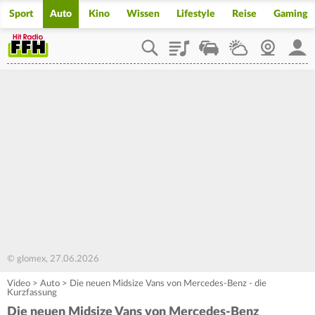
Sport
Auto
Kino
Wissen
Lifestyle
Reise
Gaming
Playlist
Staupilot
Wetter
Webcam
Mein
© glomex, 27.06.2026
Video
>
Auto
>
Die neuen Midsize Vans von Mercedes‑Benz - die
Kurzfassung
Die neuen Midsize Vans von Mercedes‑Benz