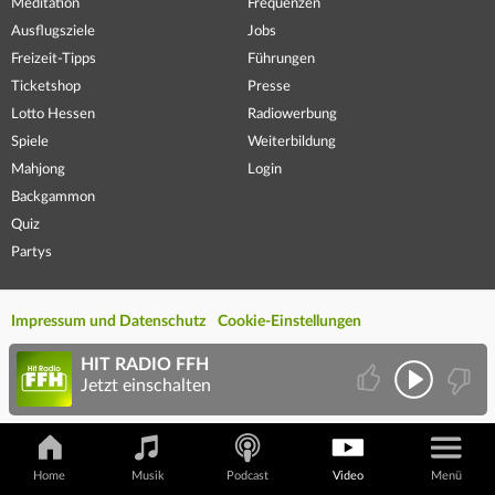
Meditation
Frequenzen
Ausflugsziele
Jobs
Freizeit-Tipps
Führungen
Ticketshop
Presse
Lotto Hessen
Radiowerbung
Spiele
Weiterbildung
Mahjong
Login
Backgammon
Quiz
Partys
Impressum und Datenschutz
Cookie-Einstellungen
HIT RADIO FFH
Jetzt einschalten
Home
Musik
Podcast
Video
Menü