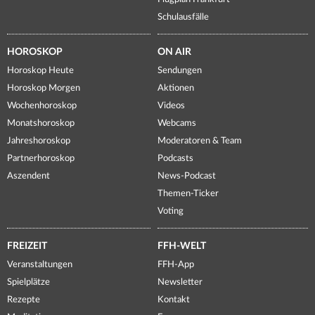
Schulausfälle
HOROSKOP
ON AIR
Horoskop Heute
Sendungen
Horoskop Morgen
Aktionen
Wochenhoroskop
Videos
Monatshoroskop
Webcams
Jahreshoroskop
Moderatoren & Team
Partnerhoroskop
Podcasts
Aszendent
News-Podcast
Themen-Ticker
Voting
FREIZEIT
FFH-WELT
Veranstaltungen
FFH-App
Spielplätze
Newsletter
Rezepte
Kontakt