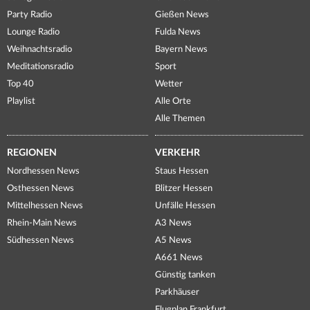
Party Radio
Gießen News
Lounge Radio
Fulda News
Weihnachtsradio
Bayern News
Meditationsradio
Sport
Top 40
Wetter
Playlist
Alle Orte
Alle Themen
REGIONEN
VERKEHR
Nordhessen News
Staus Hessen
Osthessen News
Blitzer Hessen
Mittelhessen News
Unfälle Hessen
Rhein-Main News
A3 News
Südhessen News
A5 News
A661 News
Günstig tanken
Parkhäuser
Flugplan Frankfurt