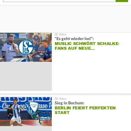
"Es geht wieder los!":
MUSLIC SCHWÖRT SCHALKE-
FANS AUF NEUE…
Sieg in Bochum:
BERLIN FEIERT PERFEKTEN
START