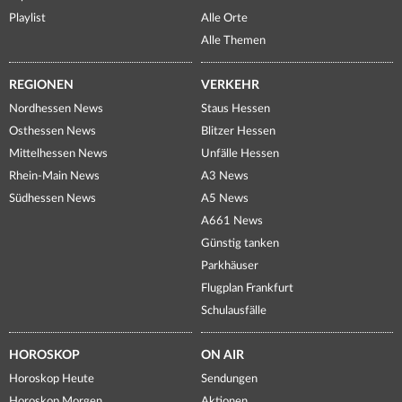
Playlist
Alle Orte
Alle Themen
REGIONEN
VERKEHR
Nordhessen News
Staus Hessen
Osthessen News
Blitzer Hessen
Mittelhessen News
Unfälle Hessen
Rhein-Main News
A3 News
Südhessen News
A5 News
A661 News
Günstig tanken
Parkhäuser
Flugplan Frankfurt
Schulausfälle
HOROSKOP
ON AIR
Horoskop Heute
Sendungen
Horoskop Morgen
Aktionen