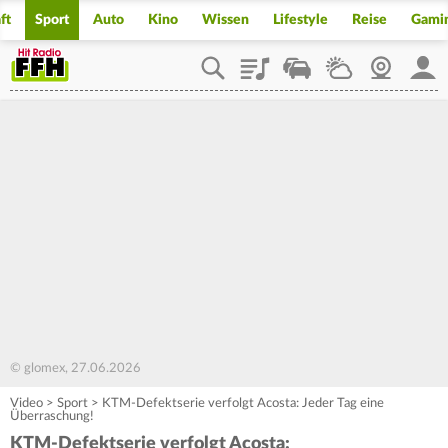
ft
Sport
Auto
Kino
Wissen
Lifestyle
Reise
Gami
Playlist
Staupilot
Wetter
Webcam
Mein
© glomex, 27.06.2026
Video
>
Sport
>
KTM-Defektserie verfolgt Acosta: Jeder Tag eine
Überraschung!
KTM-Defektserie verfolgt Acosta: