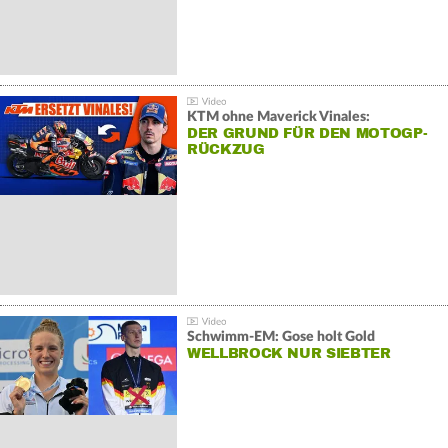
KTM ohne Maverick Vinales:
DER GRUND FÜR DEN MOTOGP-
RÜCKZUG
Schwimm-EM: Gose holt Gold
WELLBROCK NUR SIEBTER