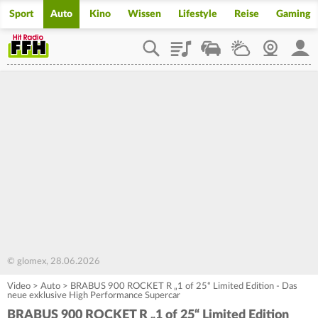
Sport
Auto
Kino
Wissen
Lifestyle
Reise
Gaming
Playlist
Staupilot
Wetter
Webcam
Mein
© glomex, 28.06.2026
Video
>
Auto
>
BRABUS 900 ROCKET R „1 of 25“ Limited Edition - Das
neue exklusive High Performance Supercar
BRABUS 900 ROCKET R „1 of 25“ Limited Edition