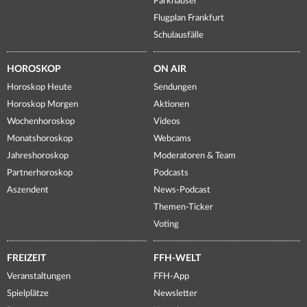
Parkhäuser
Flugplan Frankfurt
Schulausfälle
HOROSKOP
ON AIR
Horoskop Heute
Sendungen
Horoskop Morgen
Aktionen
Wochenhoroskop
Videos
Monatshoroskop
Webcams
Jahreshoroskop
Moderatoren & Team
Partnerhoroskop
Podcasts
Aszendent
News-Podcast
Themen-Ticker
Voting
FREIZEIT
FFH-WELT
Veranstaltungen
FFH-App
Spielplätze
Newsletter