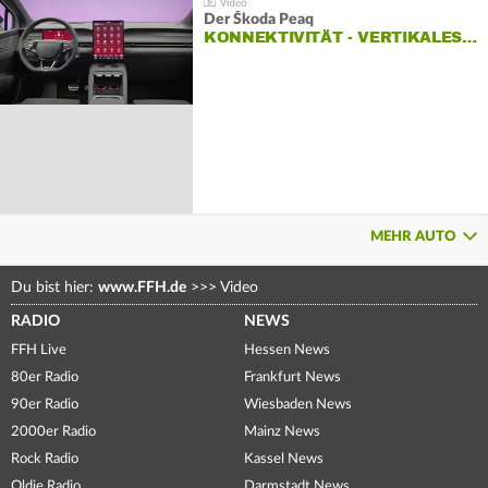
Der Škoda Peaq
KONNEKTIVITÄT - VERTIKALES…
MEHR AUTO
Du bist hier:
www.FFH.de
>>>
Video
RADIO
NEWS
FFH Live
Hessen News
80er Radio
Frankfurt News
90er Radio
Wiesbaden News
2000er Radio
Mainz News
Rock Radio
Kassel News
Oldie Radio
Darmstadt News