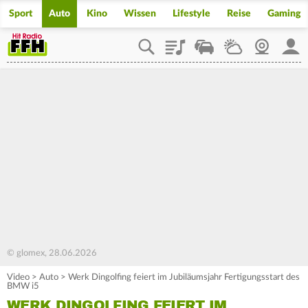
Sport
Auto
Kino
Wissen
Lifestyle
Reise
Gaming
Playlist
Staupilot
Wetter
Webcam
Mein
© glomex, 28.06.2026
Video
>
Auto
>
Werk Dingolfing feiert im Jubiläumsjahr Fertigungsstart des
BMW i5
WERK DINGOLFING FEIERT IM