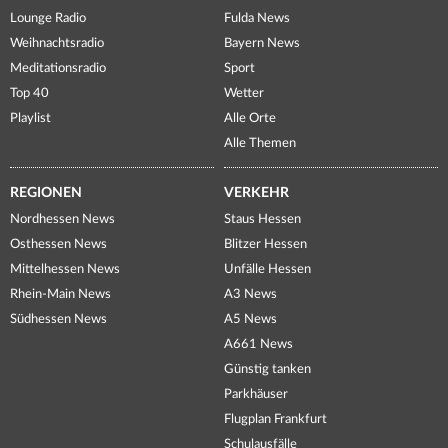
Lounge Radio
Fulda News
Weihnachtsradio
Bayern News
Meditationsradio
Sport
Top 40
Wetter
Playlist
Alle Orte
Alle Themen
REGIONEN
VERKEHR
Nordhessen News
Staus Hessen
Osthessen News
Blitzer Hessen
Mittelhessen News
Unfälle Hessen
Rhein-Main News
A3 News
Südhessen News
A5 News
A661 News
Günstig tanken
Parkhäuser
Flugplan Frankfurt
Schulausfälle