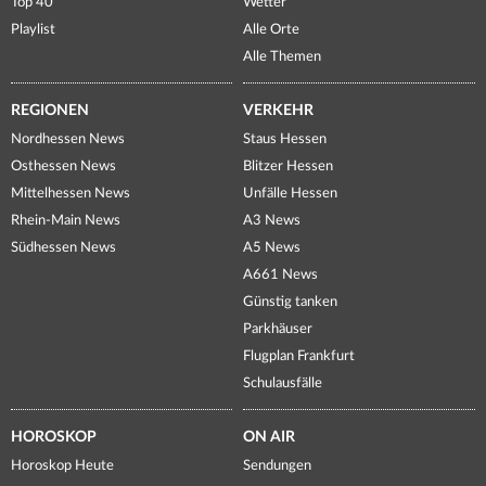
Top 40
Wetter
Playlist
Alle Orte
Alle Themen
REGIONEN
VERKEHR
Nordhessen News
Staus Hessen
Osthessen News
Blitzer Hessen
Mittelhessen News
Unfälle Hessen
Rhein-Main News
A3 News
Südhessen News
A5 News
A661 News
Günstig tanken
Parkhäuser
Flugplan Frankfurt
Schulausfälle
HOROSKOP
ON AIR
Horoskop Heute
Sendungen