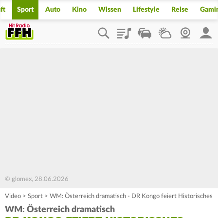
ft
Sport
Auto
Kino
Wissen
Lifestyle
Reise
Gami
Playlist
Staupilot
Wetter
Webcam
Mein
© glomex, 28.06.2026
Video
>
Sport
>
WM: Österreich dramatisch - DR Kongo feiert Historisches
WM: Österreich dramatisch