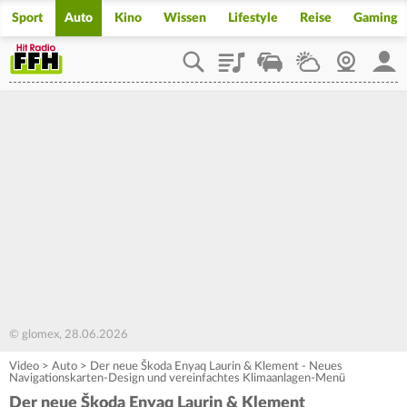
Sport
Auto
Kino
Wissen
Lifestyle
Reise
Gaming
Playlist
Staupilot
Wetter
Webcam
Mein
© glomex, 28.06.2026
Video
>
Auto
>
Der neue Škoda Enyaq Laurin & Klement - Neues
Navigationskarten-Design und vereinfachtes Klimaanlagen-Menü
Der neue Škoda Enyaq Laurin & Klement