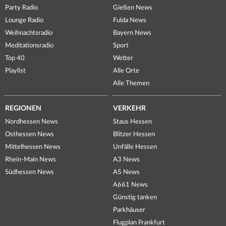
Party Radio
Gießen News
Lounge Radio
Fulda News
Weihnachtsradio
Bayern News
Meditationsradio
Sport
Top 40
Wetter
Playlist
Alle Orte
Alle Themen
REGIONEN
VERKEHR
Nordhessen News
Staus Hessen
Osthessen News
Blitzer Hessen
Mittelhessen News
Unfälle Hessen
Rhein-Main News
A3 News
Südhessen News
A5 News
A661 News
Günstig tanken
Parkhäuser
Flugplan Frankfurt