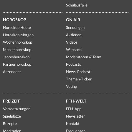
Schulausfälle
HOROSKOP
ON AIR
Horoskop Heute
Sendungen
Horoskop Morgen
Aktionen
Wochenhoroskop
Videos
Monatshoroskop
Webcams
Jahreshoroskop
Moderatoren & Team
Partnerhoroskop
Podcasts
Aszendent
News-Podcast
Themen-Ticker
Voting
FREIZEIT
FFH-WELT
Veranstaltungen
FFH-App
Spielplätze
Newsletter
Rezepte
Kontakt
Meditation
Frequenzen