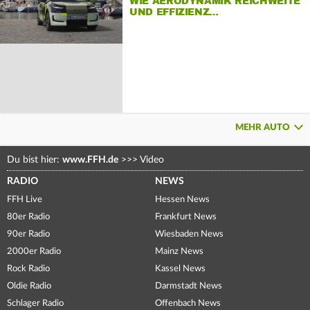
WIE AERODYNAMIK REICHWEITE
UND EFFIZIENZ…
MEHR AUTO
Du bist hier:
www.FFH.de
>>>
Video
RADIO
NEWS
FFH Live
Hessen News
80er Radio
Frankfurt News
90er Radio
Wiesbaden News
2000er Radio
Mainz News
Rock Radio
Kassel News
Oldie Radio
Darmstadt News
Schlager Radio
Offenbach News