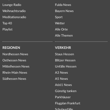
Lounge Radio
Fulda News
Weihnachtsradio
Bayern News
Meditationsradio
Sport
Top 40
Wetter
Playlist
Alle Orte
Alle Themen
REGIONEN
VERKEHR
Nordhessen News
Staus Hessen
Osthessen News
Blitzer Hessen
Mittelhessen News
Unfälle Hessen
Rhein-Main News
A3 News
Südhessen News
A5 News
A661 News
Günstig tanken
Parkhäuser
Flugplan Frankfurt
Schulausfälle