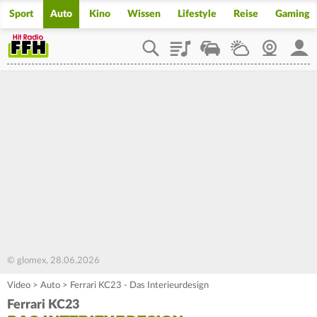
Sport
Auto
Kino
Wissen
Lifestyle
Reise
Gaming
Playlist
Staupilot
Wetter
Webcam
Mein
© glomex, 28.06.2026
Video
>
Auto
>
Ferrari KC23 - Das Interieurdesign
Ferrari KC23