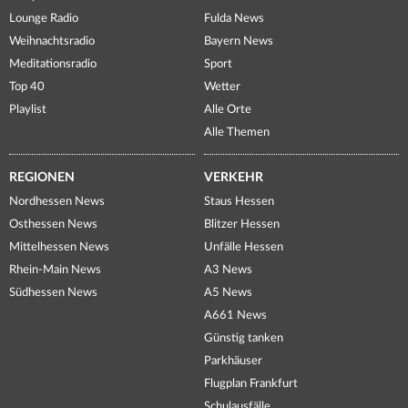
Lounge Radio
Fulda News
Weihnachtsradio
Bayern News
Meditationsradio
Sport
Top 40
Wetter
Playlist
Alle Orte
Alle Themen
REGIONEN
VERKEHR
Nordhessen News
Staus Hessen
Osthessen News
Blitzer Hessen
Mittelhessen News
Unfälle Hessen
Rhein-Main News
A3 News
Südhessen News
A5 News
A661 News
Günstig tanken
Parkhäuser
Flugplan Frankfurt
Schulausfälle