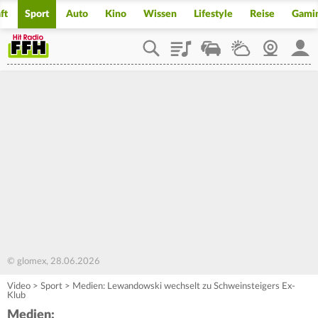
ft
Sport
Auto
Kino
Wissen
Lifestyle
Reise
Gami
Playlist
Staupilot
Wetter
Webcam
Mein
© glomex, 28.06.2026
Video
>
Sport
>
Medien: Lewandowski wechselt zu Schweinsteigers Ex-
Klub
Medien: