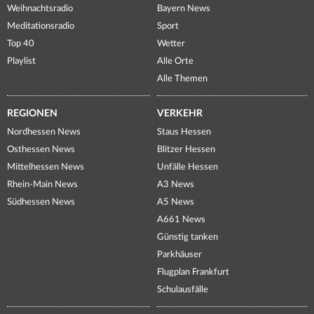
Weihnachtsradio
Bayern News
Meditationsradio
Sport
Top 40
Wetter
Playlist
Alle Orte
Alle Themen
REGIONEN
VERKEHR
Nordhessen News
Staus Hessen
Osthessen News
Blitzer Hessen
Mittelhessen News
Unfälle Hessen
Rhein-Main News
A3 News
Südhessen News
A5 News
A661 News
Günstig tanken
Parkhäuser
Flugplan Frankfurt
Schulausfälle