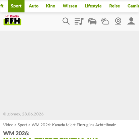
ft
Sport
Auto
Kino
Wissen
Lifestyle
Reise
Gami
Playlist
Staupilot
Wetter
Webcam
Mein
© glomex, 28.06.2026
Video
>
Sport
>
WM 2026: Kanada feiert Einzug ins Achtelfinale
WM 2026: