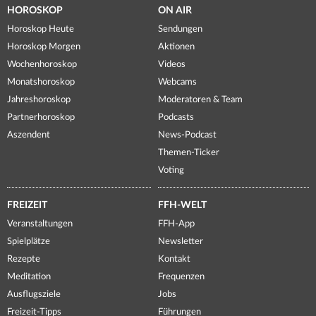
HOROSKOP
ON AIR
Horoskop Heute
Sendungen
Horoskop Morgen
Aktionen
Wochenhoroskop
Videos
Monatshoroskop
Webcams
Jahreshoroskop
Moderatoren & Team
Partnerhoroskop
Podcasts
Aszendent
News-Podcast
Themen-Ticker
Voting
FREIZEIT
FFH-WELT
Veranstaltungen
FFH-App
Spielplätze
Newsletter
Rezepte
Kontakt
Meditation
Frequenzen
Ausflugsziele
Jobs
Freizeit-Tipps
Führungen