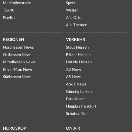
Meditationsradio
Sport
Top 40
Wetter
Playlist
Alle Orte
Alle Themen
REGIONEN
VERKEHR
Nordhessen News
Staus Hessen
Osthessen News
Blitzer Hessen
Mittelhessen News
Unfälle Hessen
Rhein-Main News
A3 News
Südhessen News
A5 News
A661 News
Günstig tanken
Parkhäuser
Flugplan Frankfurt
Schulausfälle
HOROSKOP
ON AIR