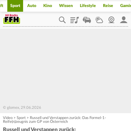
ft
Sport
Auto
Kino
Wissen
Lifestyle
Reise
Gami
Playlist
Staupilot
Wetter
Webcam
Mein
© glomex, 29.06.2026
Video
>
Sport
>
Russell und Verstappen zurück: Das Formel-1-
Reife(n)zeugnis zum GP von Österreich
Russell und Verstappen zurück: