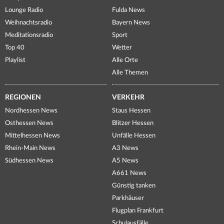
Lounge Radio
Fulda News
Weihnachtsradio
Bayern News
Meditationsradio
Sport
Top 40
Wetter
Playlist
Alle Orte
Alle Themen
REGIONEN
VERKEHR
Nordhessen News
Staus Hessen
Osthessen News
Blitzer Hessen
Mittelhessen News
Unfälle Hessen
Rhein-Main News
A3 News
Südhessen News
A5 News
A661 News
Günstig tanken
Parkhäuser
Flugplan Frankfurt
Schulausfälle