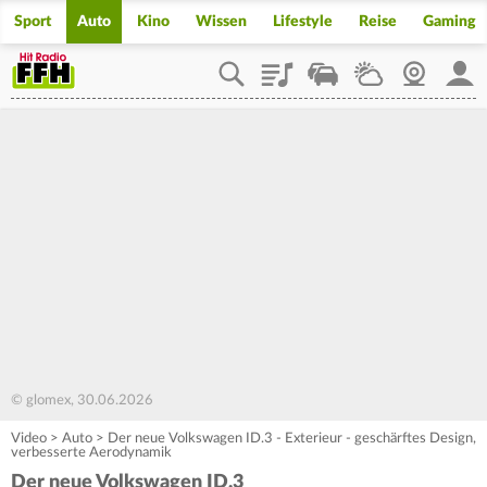
Sport
Auto
Kino
Wissen
Lifestyle
Reise
Gaming
Playlist
Staupilot
Wetter
Webcam
Mein
© glomex, 30.06.2026
Video
>
Auto
>
Der neue Volkswagen ID.3 - Exterieur - geschärftes Design,
verbesserte Aerodynamik
Der neue Volkswagen ID.3