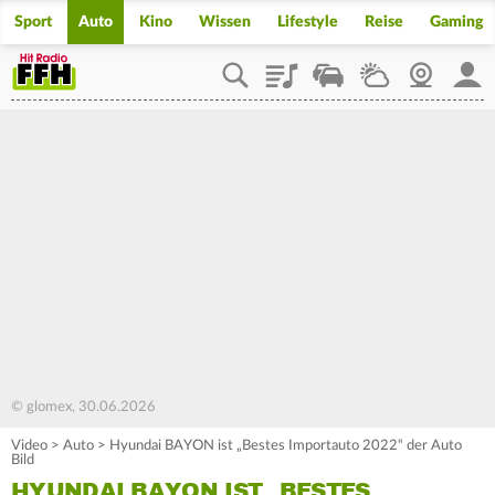
Sport
Auto
Kino
Wissen
Lifestyle
Reise
Gaming
Playlist
Staupilot
Wetter
Webcam
Mein
© glomex, 30.06.2026
Video
>
Auto
>
Hyundai BAYON ist „Bestes Importauto 2022“ der Auto
Bild
HYUNDAI BAYON IST „BESTES