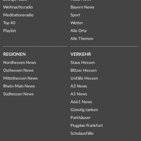
Weihnachtsradio
Bayern News
Meditationsradio
Sport
Top 40
Wetter
Playlist
Alle Orte
Alle Themen
REGIONEN
VERKEHR
Nordhessen News
Staus Hessen
Osthessen News
Blitzer Hessen
Mittelhessen News
Unfälle Hessen
Rhein-Main News
A3 News
Südhessen News
A5 News
A661 News
Günstig tanken
Parkhäuser
Flugplan Frankfurt
Schulausfälle