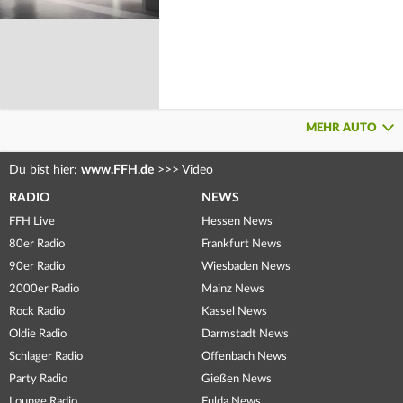
MEHR AUTO
Du bist hier:
www.FFH.de
>>>
Video
RADIO
NEWS
FFH Live
Hessen News
80er Radio
Frankfurt News
90er Radio
Wiesbaden News
2000er Radio
Mainz News
Rock Radio
Kassel News
Oldie Radio
Darmstadt News
Schlager Radio
Offenbach News
Party Radio
Gießen News
Lounge Radio
Fulda News