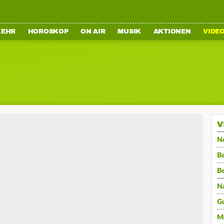
KEHR
HOROSKOP
ON AIR
MUSIK
AKTIONEN
VIDE
V
N
Be
B
N
G
M