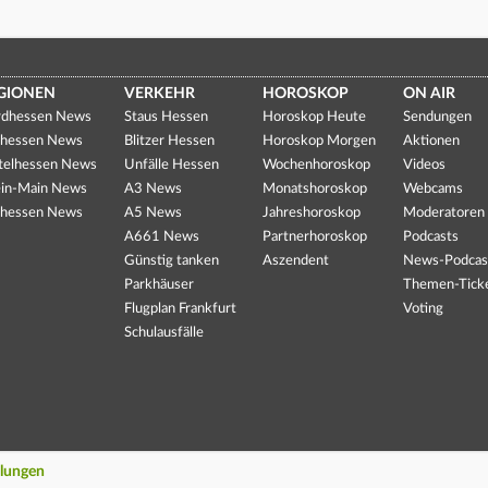
GIONEN
VERKEHR
HOROSKOP
ON AIR
dhessen News
Staus Hessen
Horoskop Heute
Sendungen
hessen News
Blitzer Hessen
Horoskop Morgen
Aktionen
telhessen News
Unfälle Hessen
Wochenhoroskop
Videos
in-Main News
A3 News
Monatshoroskop
Webcams
hessen News
A5 News
Jahreshoroskop
Moderatoren
A661 News
Partnerhoroskop
Podcasts
Günstig tanken
Aszendent
News-Podcas
Parkhäuser
Themen-Tick
Flugplan Frankfurt
Voting
Schulausfälle
llungen