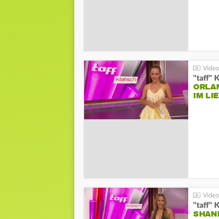
"taff" 
ORLA
IM L
"taff" 
SHAN