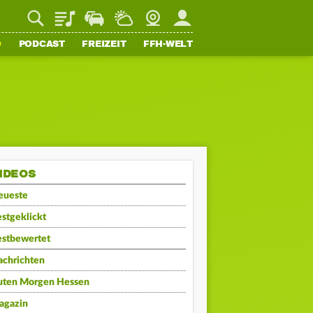
Playlist
Staupilot
Wetter
Webcam
Mein FFH
O
PODCAST
FREIZEIT
FFH-WELT
IDEOS
eueste
stgeklickt
estbewertet
achrichten
uten Morgen Hessen
agazin