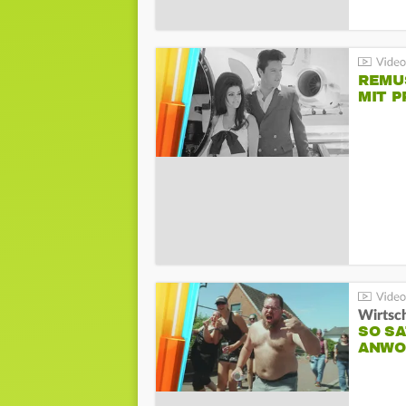
REMU
MIT P
Wirtsc
SO SA
ANWO