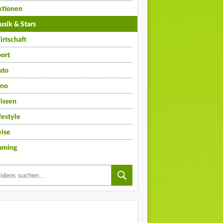
ktionen
sik & Stars
rtschaft
ort
uto
ino
issen
festyle
ise
aming