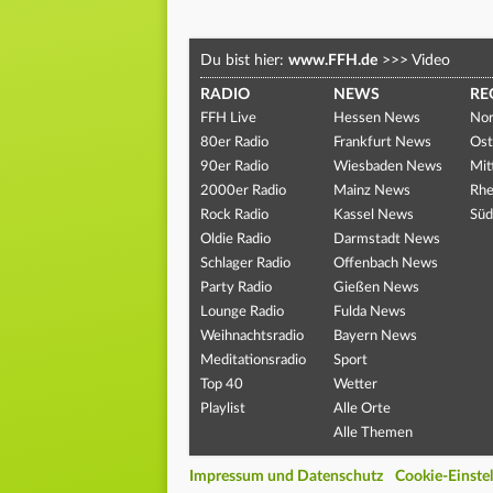
Du bist hier:
www.FFH.de
>>>
Video
RADIO
NEWS
RE
FFH Live
Hessen News
Nor
80er Radio
Frankfurt News
Ost
90er Radio
Wiesbaden News
Mit
2000er Radio
Mainz News
Rhe
Rock Radio
Kassel News
Süd
Oldie Radio
Darmstadt News
Schlager Radio
Offenbach News
Party Radio
Gießen News
Lounge Radio
Fulda News
Weihnachtsradio
Bayern News
Meditationsradio
Sport
Top 40
Wetter
Playlist
Alle Orte
Alle Themen
Impressum und Datenschutz
Cookie-Einste