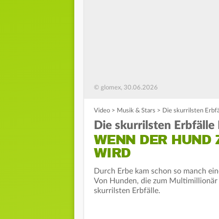
© glomex, 30.06.2026
Video
>
Musik & Stars
>
Die skurrilsten Erb
Die skurrilsten Erbfäll
WENN DER HUND 
WIRD
Durch Erbe kam schon so manch eine
Von Hunden, die zum Multimillionär 
skurrilsten Erbfälle.