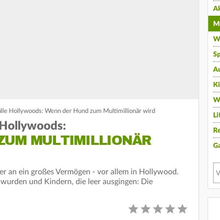
A
Mu
Wi
Sp
A
K
W
fälle Hollywoods: Wenn der Hund zum Multimillionär wird
Li
e Hollywoods:
Re
ZUM MULTIMILLIONÄR
G
r an ein großes Vermögen - vor allem in Hollywood.
wurden und Kindern, die leer ausgingen: Die