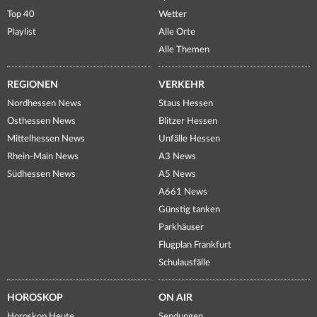
Top 40
Wetter
Playlist
Alle Orte
Alle Themen
REGIONEN
VERKEHR
Nordhessen News
Staus Hessen
Osthessen News
Blitzer Hessen
Mittelhessen News
Unfälle Hessen
Rhein-Main News
A3 News
Südhessen News
A5 News
A661 News
Günstig tanken
Parkhäuser
Flugplan Frankfurt
Schulausfälle
HOROSKOP
ON AIR
Horoskop Heute
Sendungen