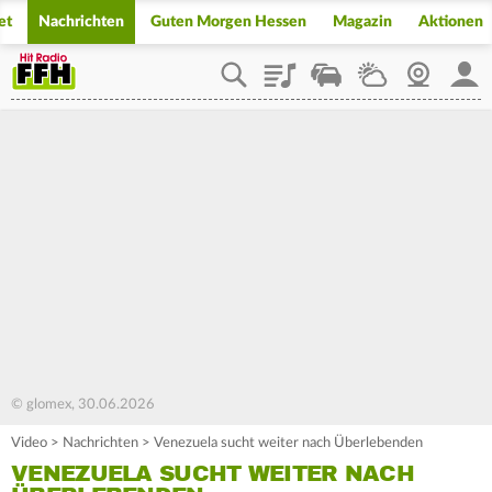
et
Nachrichten
Guten Morgen Hessen
Magazin
Aktionen
Playlist
Staupilot
Wetter
Webcam
Mein
© glomex, 30.06.2026
Video
>
Nachrichten
>
Venezuela sucht weiter nach Überlebenden
VENEZUELA SUCHT WEITER NACH