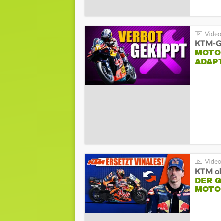
KTM-Ge
MOTO
ADAP
KTM oh
DER 
MOTO