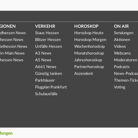
GIONEN
VERKEHR
HOROSKOP
ON AIR
dhessen News
Staus Hessen
Horoskop Heute
Sendungen
hessen News
Blitzer Hessen
Horoskop Morgen
Aktionen
telhessen News
Unfälle Hessen
Wochenhoroskop
Videos
in-Main News
A3 News
Monatshoroskop
Webcams
hessen News
A5 News
Jahreshoroskop
Moderatoren
A661 News
Partnerhoroskop
Podcasts
Günstig tanken
Aszendent
News-Podcas
Parkhäuser
Themen-Tick
Flugplan Frankfurt
Voting
Schulausfälle
llungen