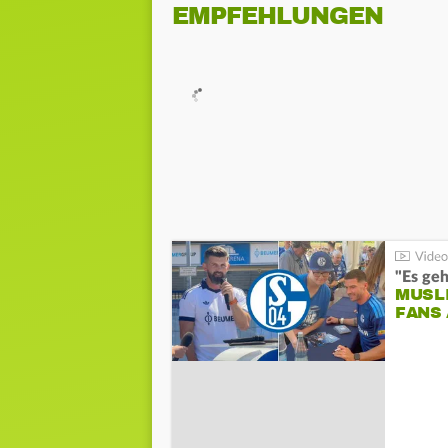
EMPFEHLUNGEN
"Es geh
MUSL
FANS