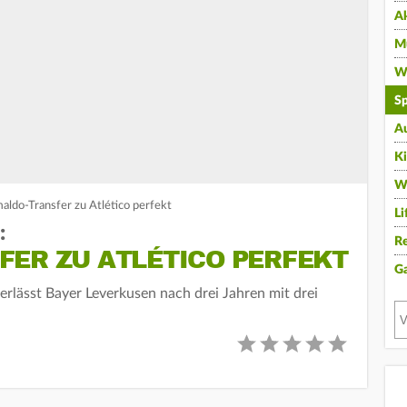
A
Mu
Wi
Sp
A
K
W
aldo-Transfer zu Atlético perfekt
Li
:
Re
FER ZU ATLÉTICO PERFEKT
G
verlässt Bayer Leverkusen nach drei Jahren mit drei