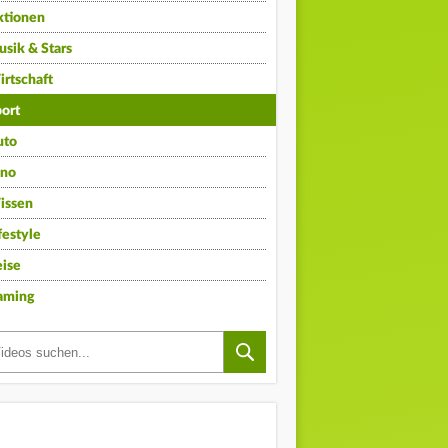
ktionen
sik & Stars
rtschaft
ort
uto
ino
issen
festyle
ise
aming