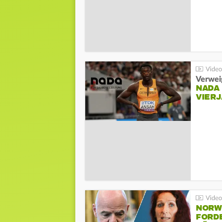
Verwei
NADA
VIER
NORW
FORD