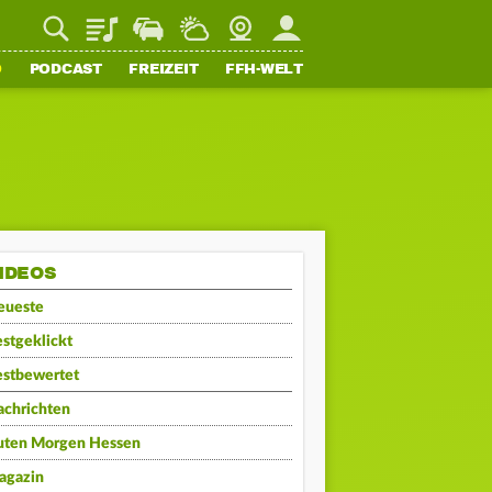
Playlist
Staupilot
Wetter
Webcam
Mein FFH
O
PODCAST
FREIZEIT
FFH-WELT
IDEOS
eueste
stgeklickt
estbewertet
achrichten
uten Morgen Hessen
agazin