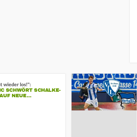
t wieder los!":
IC SCHWÖRT SCHALKE-
 AUF NEUE…