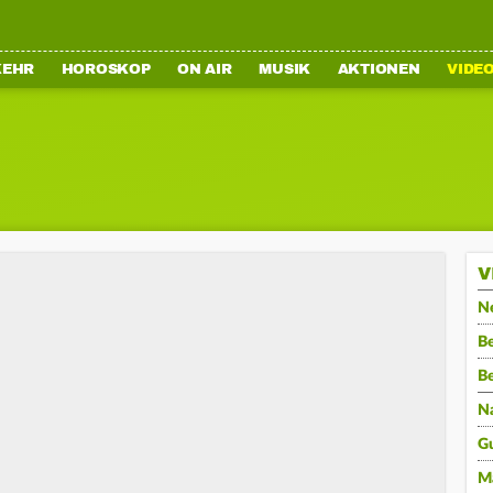
KEHR
HOROSKOP
ON AIR
MUSIK
AKTIONEN
VIDE
V
N
Be
B
N
G
M