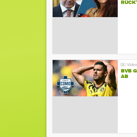
RÜCK
BVB 
AB