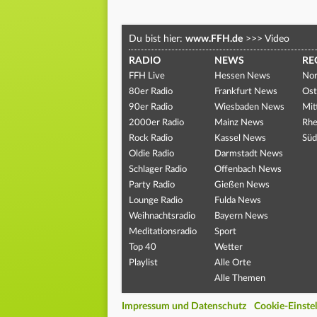
Du bist hier:
www.FFH.de
>>>
Video
RADIO
NEWS
RE
FFH Live
Hessen News
Nor
80er Radio
Frankfurt News
Ost
90er Radio
Wiesbaden News
Mit
2000er Radio
Mainz News
Rhe
Rock Radio
Kassel News
Süd
Oldie Radio
Darmstadt News
Schlager Radio
Offenbach News
Party Radio
Gießen News
Lounge Radio
Fulda News
Weihnachtsradio
Bayern News
Meditationsradio
Sport
Top 40
Wetter
Playlist
Alle Orte
Alle Themen
Impressum und Datenschutz
Cookie-Einste