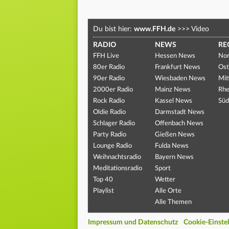
Du bist hier:
www.FFH.de
>>>
Video
RADIO
NEWS
RE
FFH Live
Hessen News
Nor
80er Radio
Frankfurt News
Ost
90er Radio
Wiesbaden News
Mit
2000er Radio
Mainz News
Rhe
Rock Radio
Kassel News
Süd
Oldie Radio
Darmstadt News
Schlager Radio
Offenbach News
Party Radio
Gießen News
Lounge Radio
Fulda News
Weihnachtsradio
Bayern News
Meditationsradio
Sport
Top 40
Wetter
Playlist
Alle Orte
Alle Themen
Impressum und Datenschutz
Cookie-Einste