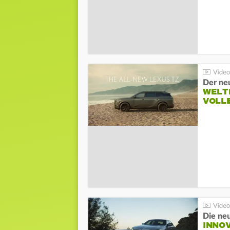
Der ne
WELT
VOLL
Die ne
INNO