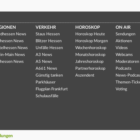
GIONEN
VERKEHR
HOROSKOP
ON AIR
dhessen News
Staus Hessen
Horoskop Heute
Sendungen
hessen News
Blitzer Hessen
Horoskop Morgen
Aktionen
telhessen News
Unfälle Hessen
Wochenhoroskop
Videos
in-Main News
A3 News
Monatshoroskop
Webcams
hessen News
A5 News
Jahreshoroskop
Moderatoren
A661 News
Partnerhoroskop
Podcasts
Günstig tanken
Aszendent
News-Podcas
Parkhäuser
Themen-Tick
Flugplan Frankfurt
Voting
Schulausfälle
llungen