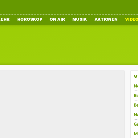
KEHR
HOROSKOP
ON AIR
MUSIK
AKTIONEN
VIDE
V
N
Be
B
N
G
M