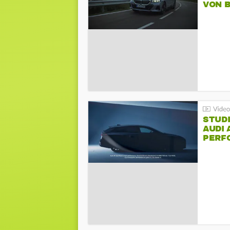
VON 
STUDI
AUDI 
PERFO
AVAN
PERF
SPOR