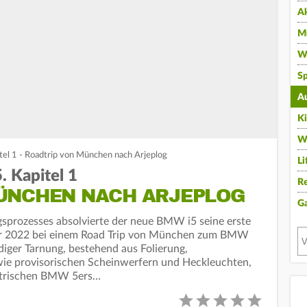
A
Mu
Wi
Sp
A
K
W
el 1 - Roadtrip von München nach Arjeplog
Li
 Kapitel 1
Re
ÜNCHEN NACH ARJEPLOG
G
sprozesses absolvierte der neue BMW i5 seine erste
ar 2022 bei einem Road Trip von München zum BMW
ndiger Tarnung, bestehend aus Folierung,
wie provisorischen Scheinwerfern und Heckleuchten,
ektrischen BMW 5ers…