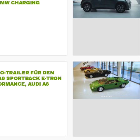
BMW CHARGING
O-TRAILER FÜR DEN
A6 SPORTBACK E-TRON
RMANCE, AUDI A6
T E-TRON
ORMANCE UND AUDI S6
TBACK E-TRON.