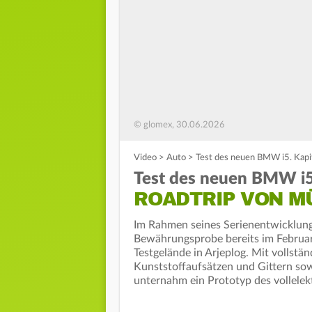
© glomex, 30.06.2026
Video
>
Auto
>
Test des neuen BMW i5. Kapit
Test des neuen BMW i5.
ROADTRIP VON M
Im Rahmen seines Serienentwicklung
Bewährungsprobe bereits im Febru
Testgelände in Arjeplog. Mit vollstä
Kunststoffaufsätzen und Gittern so
unternahm ein Prototyp des vollel