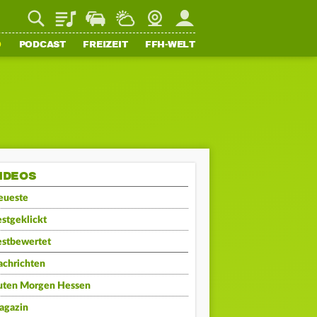
Playlist
Staupilot
Wetter
Webcam
Mein FFH
O
PODCAST
FREIZEIT
FFH-WELT
IDEOS
eueste
stgeklickt
estbewertet
achrichten
uten Morgen Hessen
agazin