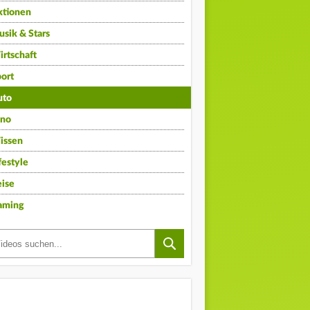
ktionen
sik & Stars
rtschaft
ort
uto
ino
issen
festyle
ise
aming