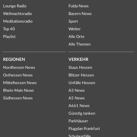
Lounge Radio
Fulda News
Weihnachtsradio
Bayern News
Meditationsradio
Sport
Top 40
Wetter
Playlist
Alle Orte
Alle Themen
REGIONEN
VERKEHR
Nordhessen News
Staus Hessen
Osthessen News
Blitzer Hessen
Mittelhessen News
Unfälle Hessen
Rhein-Main News
A3 News
Südhessen News
A5 News
A661 News
Günstig tanken
Parkhäuser
Flugplan Frankfurt
Schulausfälle