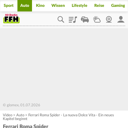
Sport
Auto
Kino
Wissen
Lifestyle
Reise
Gaming
Playlist
Staupilot
Wetter
Webcam
Mein
© glomex, 01.07.2026
Video
>
Auto
>
Ferrari Roma Spider - La nuova Dolce Vita - Ein neues
Kapitel beginnt
Ferrari Roma Spider