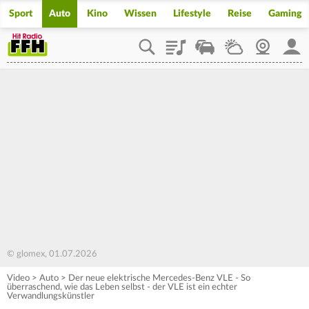
Sport
Auto
Kino
Wissen
Lifestyle
Reise
Gaming
Playlist
Staupilot
Wetter
Webcam
Mein
© glomex, 01.07.2026
Video
>
Auto
>
Der neue elektrische Mercedes-Benz VLE - So
überraschend, wie das Leben selbst - der VLE ist ein echter
Verwandlungskünstler