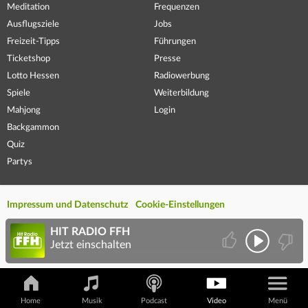
Meditation
Frequenzen
Ausflugsziele
Jobs
Freizeit-Tipps
Führungen
Ticketshop
Presse
Lotto Hessen
Radiowerbung
Spiele
Weiterbildung
Mahjong
Login
Backgammon
Quiz
Partys
Impressum und Datenschutz
Cookie-Einstellungen
HIT RADIO FFH
Jetzt einschalten
Home
Musik
Podcast
Video
Menü