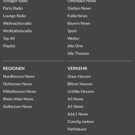
Schlager Radio
Offenbach News
Party Radio
Gießen News
Lounge Radio
Fulda News
Weihnachtsradio
Bayern News
Meditationsradio
Sport
Top 40
Wetter
Playlist
Alle Orte
Alle Themen
REGIONEN
VERKEHR
Nordhessen News
Staus Hessen
Osthessen News
Blitzer Hessen
Mittelhessen News
Unfälle Hessen
Rhein-Main News
A3 News
Südhessen News
A5 News
A661 News
Günstig tanken
Parkhäuser