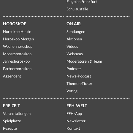
Flugplan Frankfurt
Schulausfälle
HOROSKOP
ON AIR
Horoskop Heute
Sendungen
Horoskop Morgen
Aktionen
Wochenhoroskop
Videos
Monatshoroskop
Webcams
Jahreshoroskop
Moderatoren & Team
Partnerhoroskop
Podcasts
Aszendent
News-Podcast
Themen-Ticker
Voting
FREIZEIT
FFH-WELT
Veranstaltungen
FFH-App
Spielplätze
Newsletter
Rezepte
Kontakt