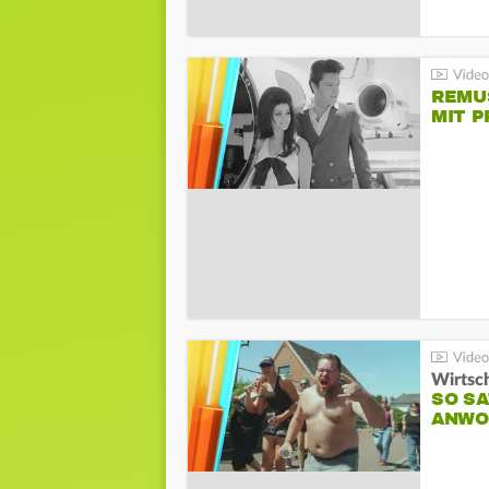
REMU
MIT P
Wirtsc
SO SA
ANWO