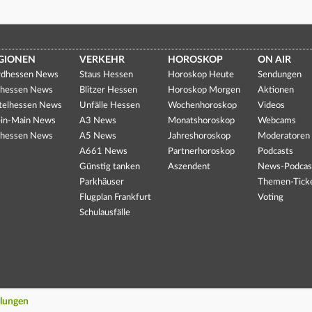
GIONEN
VERKEHR
HOROSKOP
ON AIR
dhessen News
Staus Hessen
Horoskop Heute
Sendungen
hessen News
Blitzer Hessen
Horoskop Morgen
Aktionen
telhessen News
Unfälle Hessen
Wochenhoroskop
Videos
in-Main News
A3 News
Monatshoroskop
Webcams
hessen News
A5 News
Jahreshoroskop
Moderatoren
A661 News
Partnerhoroskop
Podcasts
Günstig tanken
Aszendent
News-Podcas
Parkhäuser
Themen-Tick
Flugplan Frankfurt
Voting
Schulausfälle
llungen