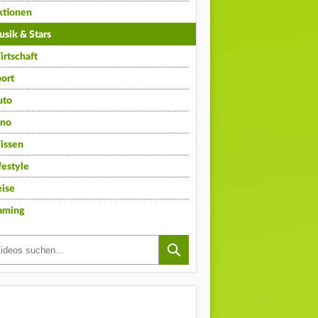
ktionen
sik & Stars
rtschaft
ort
uto
ino
issen
festyle
ise
aming