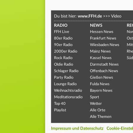
Du bist hier:
www.FFH.de
>>>
Video
RADIO
NEWS
RE
FFH Live
Hessen News
Nor
80er Radio
Frankfurt News
Ost
90er Radio
Wiesbaden News
Mit
2000er Radio
Mainz News
Rhe
Rock Radio
Kassel News
Süd
Oldie Radio
Darmstadt News
Schlager Radio
Offenbach News
Party Radio
Gießen News
Lounge Radio
Fulda News
Weihnachtsradio
Bayern News
Meditationsradio
Sport
Top 40
Wetter
Playlist
Alle Orte
Alle Themen
Impressum und Datenschutz
Cookie-Einste