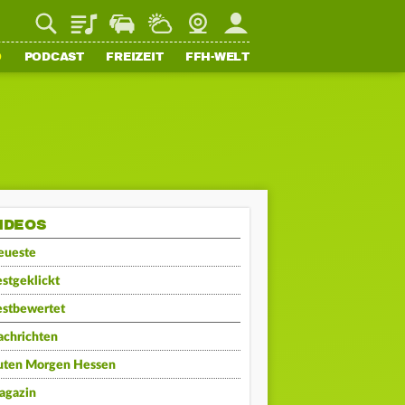
Playlist
Staupilot
Wetter
Webcam
Mein FFH
O
PODCAST
FREIZEIT
FFH-WELT
IDEOS
eueste
stgeklickt
estbewertet
achrichten
uten Morgen Hessen
agazin