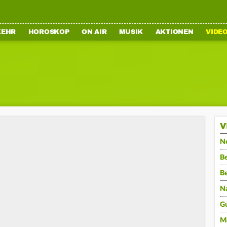
KEHR
HOROSKOP
ON AIR
MUSIK
AKTIONEN
VIDE
V
N
Be
B
N
G
M