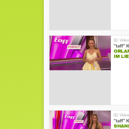
"taff" 
ORLA
IM L
"taff" 
SHAN