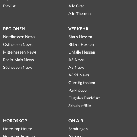
Playlist
Alle Orte
Alle Themen
REGIONEN
VERKEHR
Nordhessen News
Staus Hessen
Osthessen News
Blitzer Hessen
Mittelhessen News
Unfälle Hessen
Rhein-Main News
A3 News
Südhessen News
A5 News
A661 News
Günstig tanken
Parkhäuser
Flugplan Frankfurt
Schulausfälle
HOROSKOP
ON AIR
Horoskop Heute
Sendungen
Horoskop Morgen
Aktionen