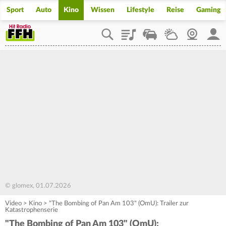
Sport
Auto
Kino
Wissen
Lifestyle
Reise
Gaming
Playlist
Staupilot
Wetter
Webcam
Mein
© glomex, 01.07.2026
Video
>
Kino
>
"The Bombing of Pan Am 103" (OmU): Trailer zur
Katastrophenserie
"The Bombing of Pan Am 103" (OmU):