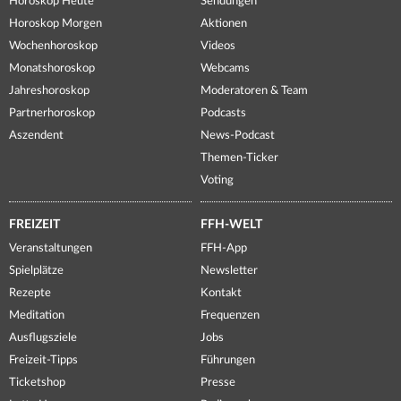
Horoskop Heute
Sendungen
Horoskop Morgen
Aktionen
Wochenhoroskop
Videos
Monatshoroskop
Webcams
Jahreshoroskop
Moderatoren & Team
Partnerhoroskop
Podcasts
Aszendent
News-Podcast
Themen-Ticker
Voting
FREIZEIT
FFH-WELT
Veranstaltungen
FFH-App
Spielplätze
Newsletter
Rezepte
Kontakt
Meditation
Frequenzen
Ausflugsziele
Jobs
Freizeit-Tipps
Führungen
Ticketshop
Presse