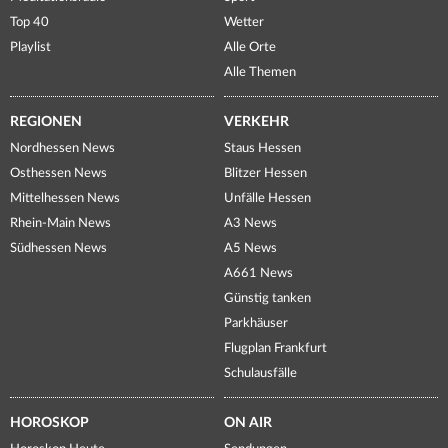
Top 40
Wetter
Playlist
Alle Orte
Alle Themen
REGIONEN
VERKEHR
Nordhessen News
Staus Hessen
Osthessen News
Blitzer Hessen
Mittelhessen News
Unfälle Hessen
Rhein-Main News
A3 News
Südhessen News
A5 News
A661 News
Günstig tanken
Parkhäuser
Flugplan Frankfurt
Schulausfälle
HOROSKOP
ON AIR