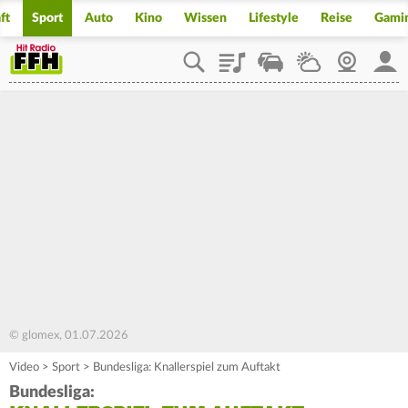
ft
Sport
Auto
Kino
Wissen
Lifestyle
Reise
Gami
Playlist
Staupilot
Wetter
Webcam
Mein
© glomex, 01.07.2026
Video
>
Sport
>
Bundesliga: Knallerspiel zum Auftakt
Bundesliga: