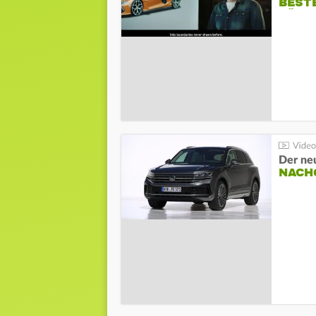
BESTE
FÜR 
Der ne
NACH