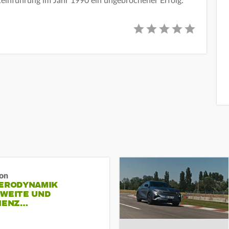
kteinführung im Jahr 1990 ein ungebrochener Erfolg:
ron
AERODYNAMIK
HWEITE UND
ZIENZ…