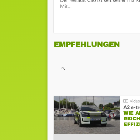
Der Renault Clio ist seit seiner Mar
Mit…
EMPFEHLUNGEN
A2 e-t
WIE 
REIC
EFFI