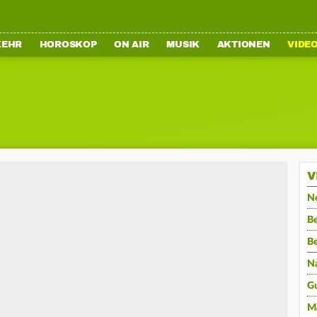
KEHR
HOROSKOP
ON AIR
MUSIK
AKTIONEN
VIDE
V
N
Be
B
N
G
M