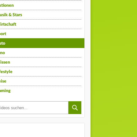
ktionen
sik & Stars
rtschaft
ort
uto
ino
issen
festyle
ise
aming