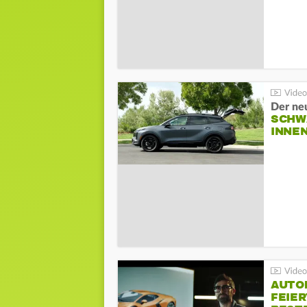
Der ne
SCHW
INNE
AUTO
FEIER