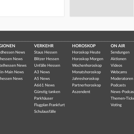
GIONEN
VERKEHR
HOROSKOP
ON AIR
dhessen News
Staus Hessen
Horoskop Heute
Sendungen
hessen News
Blitzer Hessen
Horoskop Morgen
Aktionen
telhessen News
Unfälle Hessen
Wochenhoroskop
Videos
in-Main News
A3 News
Monatshoroskop
Webcams
hessen News
A5 News
Jahreshoroskop
Moderatoren
A661 News
Partnerhoroskop
Podcasts
Günstig tanken
Aszendent
News-Podcas
Parkhäuser
Themen-Tick
Flugplan Frankfurt
Voting
Schulausfälle