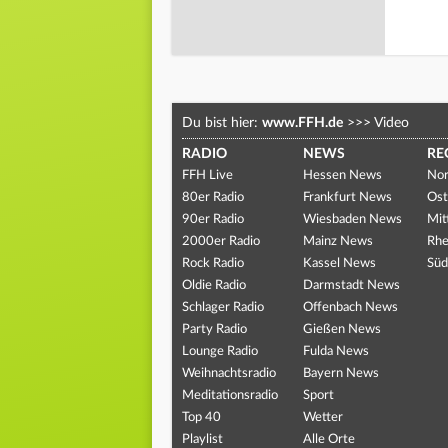
Du bist hier:
www.FFH.de
>>>
Video
RADIO
NEWS
RE
FFH Live
Hessen News
Nor
80er Radio
Frankfurt News
Ost
90er Radio
Wiesbaden News
Mit
2000er Radio
Mainz News
Rhe
Rock Radio
Kassel News
Süd
Oldie Radio
Darmstadt News
Schlager Radio
Offenbach News
Party Radio
Gießen News
Lounge Radio
Fulda News
Weihnachtsradio
Bayern News
Meditationsradio
Sport
Top 40
Wetter
Playlist
Alle Orte