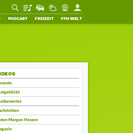
Playlist
Staupilot
Wetter
Webcam
Mein FFH
O
PODCAST
FREIZEIT
FFH-WELT
IDEOS
eueste
stgeklickt
estbewertet
achrichten
uten Morgen Hessen
agazin