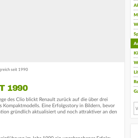
A
Mu
Wi
Sp
A
K
W
lgreich seit 1990
Li
Re
T 1990
G
e des Clio blickt Renault zurück auf die über drei
Kompaktmodells. Eine Erfolgsstory in Bildern, bevor
tion gründlich aktualisiert und noch attraktiver an den