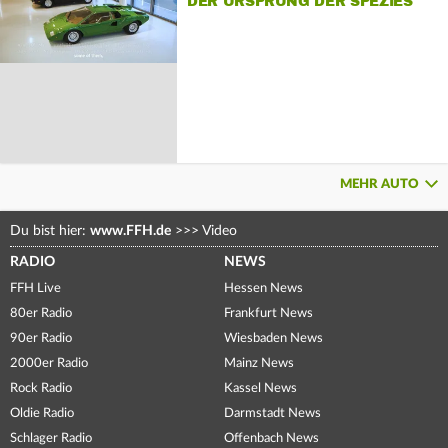
DER URSPRUNG DER SPEZIES
MEHR AUTO
Du bist hier:
www.FFH.de
>>>
Video
RADIO
NEWS
FFH Live
Hessen News
80er Radio
Frankfurt News
90er Radio
Wiesbaden News
2000er Radio
Mainz News
Rock Radio
Kassel News
Oldie Radio
Darmstadt News
Schlager Radio
Offenbach News