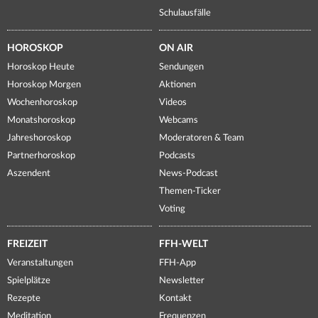
Schulausfälle
HOROSKOP
ON AIR
Horoskop Heute
Sendungen
Horoskop Morgen
Aktionen
Wochenhoroskop
Videos
Monatshoroskop
Webcams
Jahreshoroskop
Moderatoren & Team
Partnerhoroskop
Podcasts
Aszendent
News-Podcast
Themen-Ticker
Voting
FREIZEIT
FFH-WELT
Veranstaltungen
FFH-App
Spielplätze
Newsletter
Rezepte
Kontakt
Meditation
Frequenzen