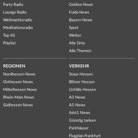
Party Radio
Gießen News
Lounge Radio
Fulda News
Weihnachtsradio
Bayern News
Meditationsradio
Sport
Top 40
Wetter
Playlist
Alle Orte
Alle Themen
REGIONEN
VERKEHR
Nordhessen News
Staus Hessen
Osthessen News
Blitzer Hessen
Mittelhessen News
Unfälle Hessen
Rhein-Main News
A3 News
Südhessen News
A5 News
A661 News
Günstig tanken
Parkhäuser
Flugplan Frankfurt