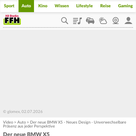
Sport
Auto
Kino
Wissen
Lifestyle
Reise
Gaming
Playlist
Staupilot
Wetter
Webcam
Mein
© glomex, 02.07.2026
Video
>
Auto
>
Der neue BMW X5 - Neues Design - Unverwechselbare
Präsenz aus jeder Perspektive
Der neue BMW X5