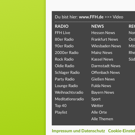
Du bist hier:
www.FFH.de
>>>
Video
RADIO
NEWS
RE
FFH Live
Hessen News
Nor
80er Radio
Frankfurt News
Ost
90er Radio
Wiesbaden News
Mit
2000er Radio
Mainz News
Rhe
Rock Radio
Kassel News
Süd
Oldie Radio
Darmstadt News
Schlager Radio
Offenbach News
Party Radio
Gießen News
Lounge Radio
Fulda News
Weihnachtsradio
Bayern News
Meditationsradio
Sport
Top 40
Wetter
Playlist
Alle Orte
Alle Themen
Impressum und Datenschutz
Cookie-Einste