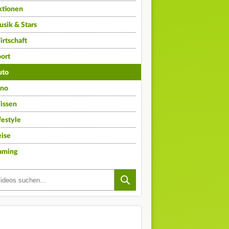
ktionen
sik & Stars
rtschaft
ort
uto
ino
issen
festyle
ise
aming