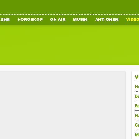
KEHR
HOROSKOP
ON AIR
MUSIK
AKTIONEN
VIDE
V
N
Be
B
N
G
M