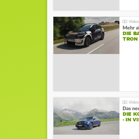
Mehr al
DIE B
TRON
DIE 
- IN 