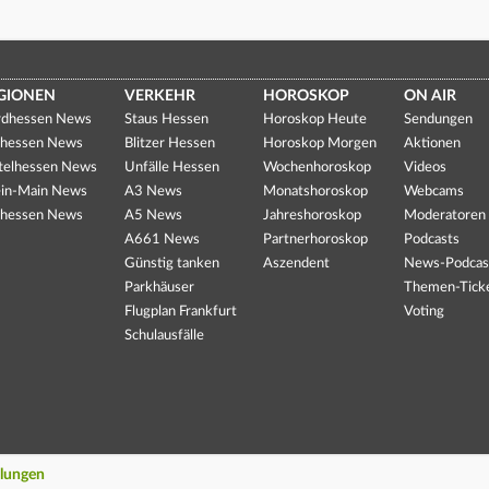
GIONEN
VERKEHR
HOROSKOP
ON AIR
dhessen News
Staus Hessen
Horoskop Heute
Sendungen
hessen News
Blitzer Hessen
Horoskop Morgen
Aktionen
telhessen News
Unfälle Hessen
Wochenhoroskop
Videos
in-Main News
A3 News
Monatshoroskop
Webcams
hessen News
A5 News
Jahreshoroskop
Moderatoren
A661 News
Partnerhoroskop
Podcasts
Günstig tanken
Aszendent
News-Podcas
Parkhäuser
Themen-Tick
Flugplan Frankfurt
Voting
Schulausfälle
llungen