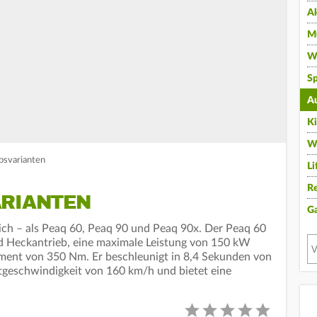
A
Mu
Wi
Sp
A
K
W
bsvarianten
Li
Re
ARIANTEN
G
tlich – als Peaq 60, Peaq 90 und Peaq 90x. Der Peaq 60
und Heckantrieb, eine maximale Leistung von 150 kW
ent von 350 Nm. Er beschleunigt in 8,4 Sekunden von
tgeschwindigkeit von 160 km/h und bietet eine