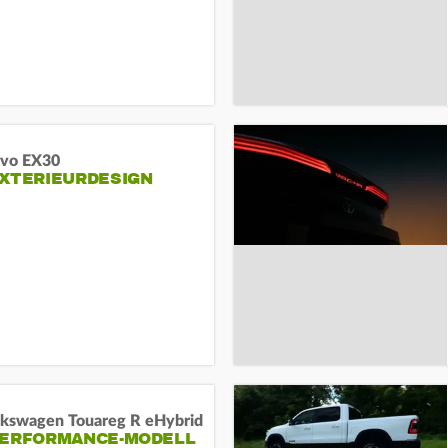
lvo EX30
EXTERIEURDESIGN
lkswagen Touareg R eHybrid
PERFORMANCE-MODELL