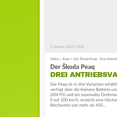
© glomex, 02.07.2026
Video
>
Auto
>
Der Škoda Peaq - Drei Antrie
Der Škoda Peaq
DREI ANTRIEBSV
Der Peaq ist in drei Varianten erhäl
verfügt über die kleinere Batterie 
(204 PS) und ein maximales Drehmom
0 auf 100 km/h, erreicht eine Höchs
Reichweite von mehr als 450…