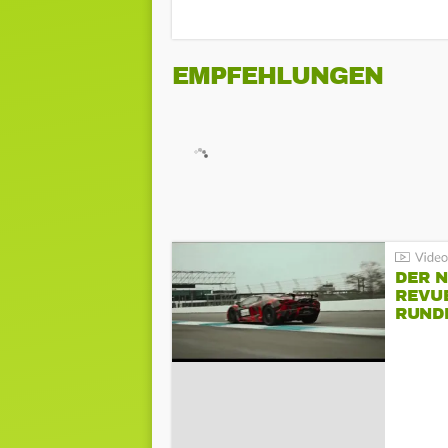
EMPFEHLUNGEN
DER 
REVU
RUND
HOCK