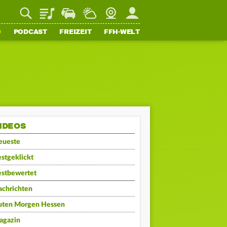
Playlist
Staupilot
Wetter
Webcam
Mein FFH
O
PODCAST
FREIZEIT
FFH-WELT
IDEOS
eueste
stgeklickt
estbewertet
achrichten
uten Morgen Hessen
agazin