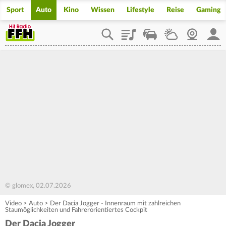
Sport
Auto
Kino
Wissen
Lifestyle
Reise
Gaming
Playlist
Staupilot
Wetter
Webcam
Mein
© glomex, 02.07.2026
Video
>
Auto
>
Der Dacia Jogger - Innenraum mit zahlreichen
Staumöglichkeiten und Fahrerorientiertes Cockpit
Der Dacia Jogger