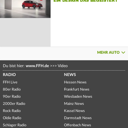
EIN DESIGN DAS BEGEISTERT
MEHR AUTO
Du bist hier:
www.FFH.de
>>>
Video
RADIO
NEWS
FFH Live
Hessen News
80er Radio
Frankfurt News
90er Radio
Wiesbaden News
2000er Radio
Mainz News
Rock Radio
Kassel News
Oldie Radio
Darmstadt News
Schlager Radio
Offenbach News