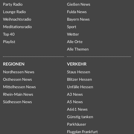
Party Radio
Gießen News
Lounge Radio
Fulda News
Weihnachtsradio
Bayern News
Meditationsradio
Sport
Top 40
Wetter
Playlist
Alle Orte
Alle Themen
REGIONEN
VERKEHR
Nordhessen News
Staus Hessen
Osthessen News
Blitzer Hessen
Mittelhessen News
Unfälle Hessen
Rhein-Main News
A3 News
Südhessen News
A5 News
A661 News
Günstig tanken
Parkhäuser
Flugplan Frankfurt