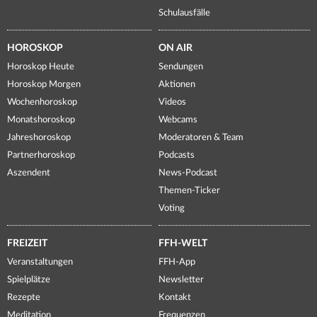
Schulausfälle
HOROSKOP
ON AIR
Horoskop Heute
Sendungen
Horoskop Morgen
Aktionen
Wochenhoroskop
Videos
Monatshoroskop
Webcams
Jahreshoroskop
Moderatoren & Team
Partnerhoroskop
Podcasts
Aszendent
News-Podcast
Themen-Ticker
Voting
FREIZEIT
FFH-WELT
Veranstaltungen
FFH-App
Spielplätze
Newsletter
Rezepte
Kontakt
Meditation
Frequenzen