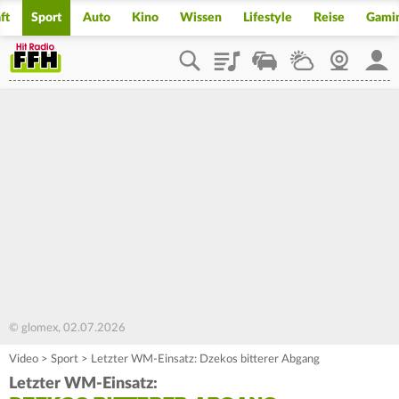
ft
Sport
Auto
Kino
Wissen
Lifestyle
Reise
Gami
Playlist
Staupilot
Wetter
Webcam
Mein
© glomex, 02.07.2026
Video
>
Sport
>
Letzter WM-Einsatz: Dzekos bitterer Abgang
Letzter WM-Einsatz: