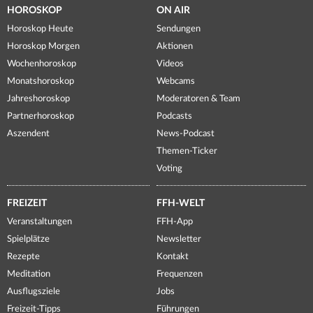
HOROSKOP
ON AIR
Horoskop Heute
Sendungen
Horoskop Morgen
Aktionen
Wochenhoroskop
Videos
Monatshoroskop
Webcams
Jahreshoroskop
Moderatoren & Team
Partnerhoroskop
Podcasts
Aszendent
News-Podcast
Themen-Ticker
Voting
FREIZEIT
FFH-WELT
Veranstaltungen
FFH-App
Spielplätze
Newsletter
Rezepte
Kontakt
Meditation
Frequenzen
Ausflugsziele
Jobs
Freizeit-Tipps
Führungen