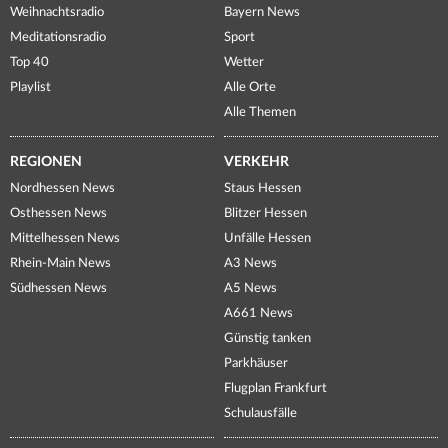
Weihnachtsradio
Bayern News
Meditationsradio
Sport
Top 40
Wetter
Playlist
Alle Orte
Alle Themen
REGIONEN
VERKEHR
Nordhessen News
Staus Hessen
Osthessen News
Blitzer Hessen
Mittelhessen News
Unfälle Hessen
Rhein-Main News
A3 News
Südhessen News
A5 News
A661 News
Günstig tanken
Parkhäuser
Flugplan Frankfurt
Schulausfälle