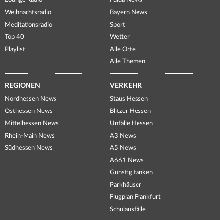
Lounge Radio
Fulda News
Weihnachtsradio
Bayern News
Meditationsradio
Sport
Top 40
Wetter
Playlist
Alle Orte
Alle Themen
REGIONEN
VERKEHR
Nordhessen News
Staus Hessen
Osthessen News
Blitzer Hessen
Mittelhessen News
Unfälle Hessen
Rhein-Main News
A3 News
Südhessen News
A5 News
A661 News
Günstig tanken
Parkhäuser
Flugplan Frankfurt
Schulausfälle