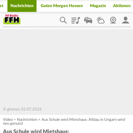
et
Nachrichten
Guten Morgen Hessen
Magazin
Aktionen
Playlist
Staupilot
Wetter
Webcam
Mein
© glomex, 02.07.2026
Video
>
Nachrichten
>
Aus Schule wird Mietshaus: Altbau in Ungarn wird
neu genutzt
Aus Schule wird Mietshaus: