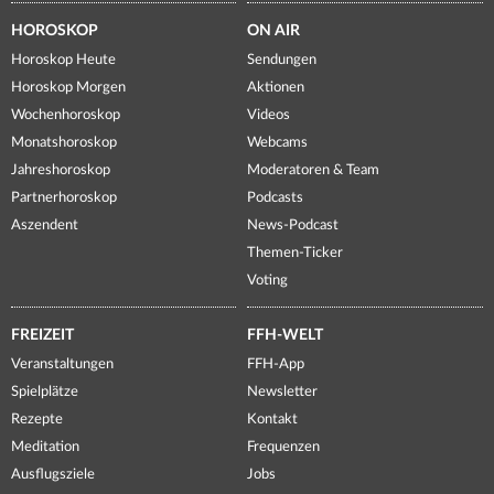
HOROSKOP
ON AIR
Horoskop Heute
Sendungen
Horoskop Morgen
Aktionen
Wochenhoroskop
Videos
Monatshoroskop
Webcams
Jahreshoroskop
Moderatoren & Team
Partnerhoroskop
Podcasts
Aszendent
News-Podcast
Themen-Ticker
Voting
FREIZEIT
FFH-WELT
Veranstaltungen
FFH-App
Spielplätze
Newsletter
Rezepte
Kontakt
Meditation
Frequenzen
Ausflugsziele
Jobs