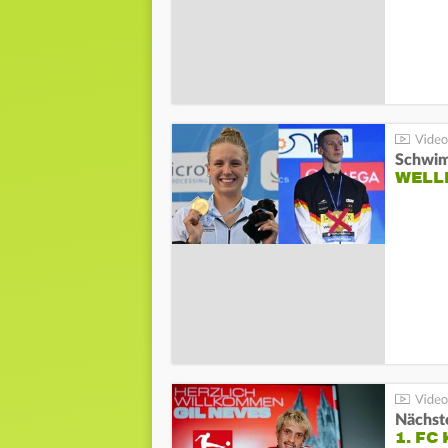
Schwim
WELL
Nächste
1. FC