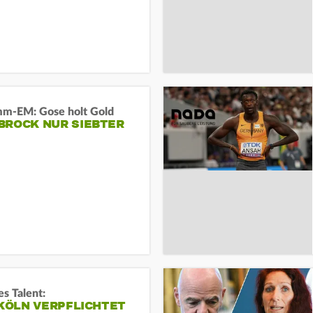
m-EM: Gose holt Gold
BROCK NUR SIEBTER
s Talent:
 KÖLN VERPFLICHTET