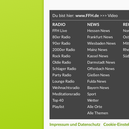
Du bist hier:
www.FFH.de
>>>
Video
RADIO
NEWS
RE
FFH Live
Hessen News
Nor
80er Radio
Frankfurt News
Ost
90er Radio
Wiesbaden News
Mit
2000er Radio
Mainz News
Rhe
Rock Radio
Kassel News
Süd
Oldie Radio
Darmstadt News
Schlager Radio
Offenbach News
Party Radio
Gießen News
Lounge Radio
Fulda News
Weihnachtsradio
Bayern News
Meditationsradio
Sport
Top 40
Wetter
Playlist
Alle Orte
Alle Themen
Impressum und Datenschutz
Cookie-Einste