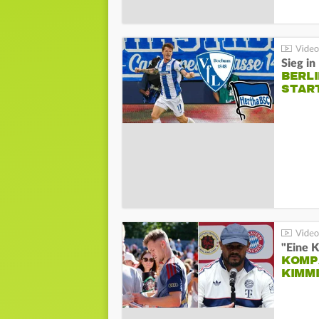
Sieg i
BERLI
STAR
"Eine K
KOMPA
KIMM