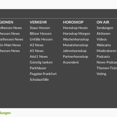
GIONEN
VERKEHR
HOROSKOP
ON AIR
dhessen News
Staus Hessen
Horoskop Heute
Sendungen
hessen News
Blitzer Hessen
Horoskop Morgen
Aktionen
telhessen News
Unfälle Hessen
Wochenhoroskop
Videos
in-Main News
A3 News
Monatshoroskop
Webcams
hessen News
A5 News
Jahreshoroskop
Moderatoren
A661 News
Partnerhoroskop
Podcasts
Günstig tanken
Aszendent
News-Podcas
Parkhäuser
Themen-Tick
Flugplan Frankfurt
Voting
Schulausfälle
llungen