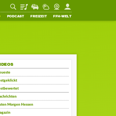
Playlist
Staupilot
Wetter
Webcam
Mein FFH
O
PODCAST
FREIZEIT
FFH-WELT
IDEOS
eueste
stgeklickt
estbewertet
achrichten
uten Morgen Hessen
agazin