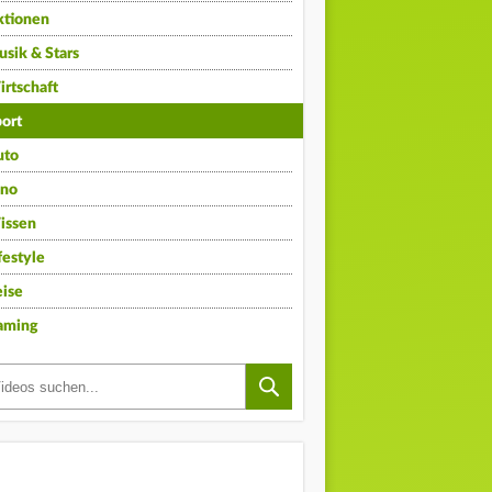
ktionen
sik & Stars
rtschaft
ort
uto
ino
issen
festyle
ise
aming