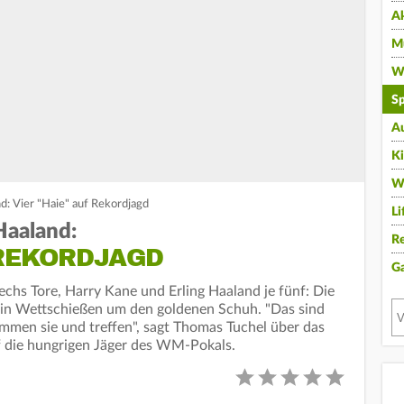
A
Mu
Wi
Sp
A
K
W
d: Vier "Haie" auf Rekordjagd
Li
Haaland:
Re
 REKORDJAGD
G
echs Tore, Harry Kane und Erling Haaland je fünf: Die
 ein Wettschießen um den goldenen Schuh. "Das sind
ommen sie und treffen", sagt Thomas Tuchel über das
f die hungrigen Jäger des WM-Pokals.