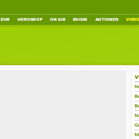
KEHR
HOROSKOP
ON AIR
MUSIK
AKTIONEN
VIDE
V
N
Be
B
N
G
M