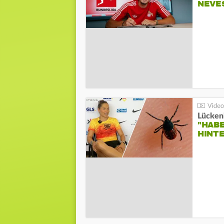
NEVE
Lücken
"HABE
HINT