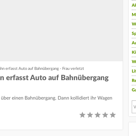
A
Mu
Wi
Sp
A
K
W
hn erfasst Auto auf Bahnübergang - Frau verletzt
Li
n erfasst Auto auf Bahnübergang
Re
G
o über einen Bahnübergang. Dann kollidiert ihr Wagen