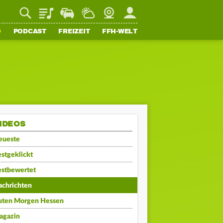
Playlist
Staupilot
Wetter
Webcam
Mein FFH
O
PODCAST
FREIZEIT
FFH-WELT
IDEOS
eueste
stgeklickt
estbewertet
achrichten
uten Morgen Hessen
agazin