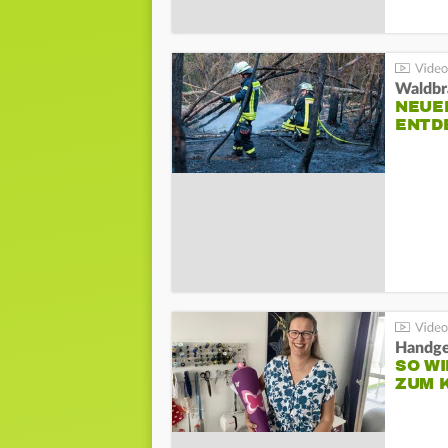
Waldbr
NEUE
ENTD
Handge
SO WI
ZUM 