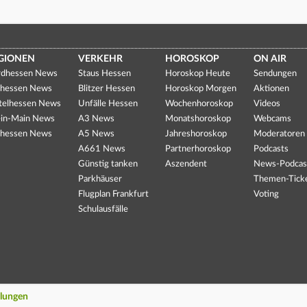
GIONEN
VERKEHR
HOROSKOP
ON AIR
dhessen News
Staus Hessen
Horoskop Heute
Sendungen
hessen News
Blitzer Hessen
Horoskop Morgen
Aktionen
telhessen News
Unfälle Hessen
Wochenhoroskop
Videos
in-Main News
A3 News
Monatshoroskop
Webcams
hessen News
A5 News
Jahreshoroskop
Moderatoren
A661 News
Partnerhoroskop
Podcasts
Günstig tanken
Aszendent
News-Podcas
Parkhäuser
Themen-Tick
Flugplan Frankfurt
Voting
Schulausfälle
llungen