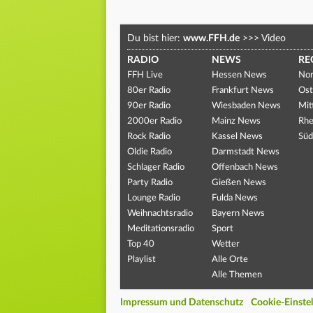
Du bist hier:
www.FFH.de
>>>
Video
RADIO
NEWS
RE
FFH Live
Hessen News
Nor
80er Radio
Frankfurt News
Ost
90er Radio
Wiesbaden News
Mit
2000er Radio
Mainz News
Rhe
Rock Radio
Kassel News
Süd
Oldie Radio
Darmstadt News
Schlager Radio
Offenbach News
Party Radio
Gießen News
Lounge Radio
Fulda News
Weihnachtsradio
Bayern News
Meditationsradio
Sport
Top 40
Wetter
Playlist
Alle Orte
Alle Themen
Impressum und Datenschutz
Cookie-Einste