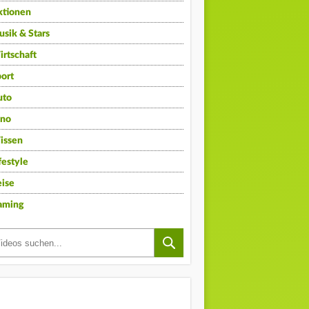
ktionen
sik & Stars
rtschaft
ort
uto
ino
issen
festyle
ise
aming