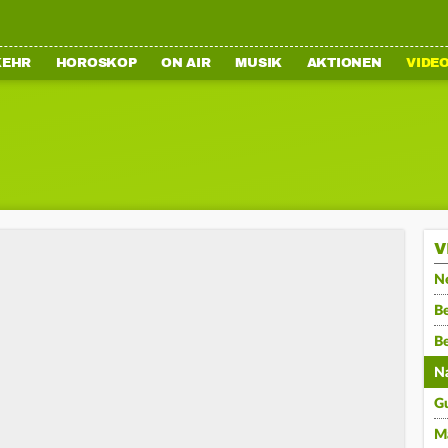
KEHR
HOROSKOP
ON AIR
MUSIK
AKTIONEN
VIDE
V
N
Be
B
N
G
M