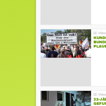
KUND
BUND
PLAU
GEGE
22-JÄ
GEFU