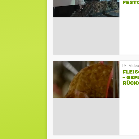
FEST
FLEI
– GEF
ÜCKG