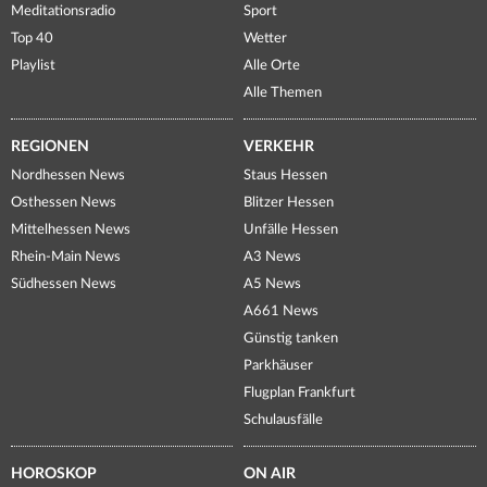
Meditationsradio
Sport
Top 40
Wetter
Playlist
Alle Orte
Alle Themen
REGIONEN
VERKEHR
Nordhessen News
Staus Hessen
Osthessen News
Blitzer Hessen
Mittelhessen News
Unfälle Hessen
Rhein-Main News
A3 News
Südhessen News
A5 News
A661 News
Günstig tanken
Parkhäuser
Flugplan Frankfurt
Schulausfälle
HOROSKOP
ON AIR