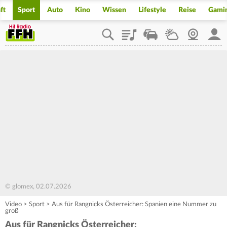
ft
Sport
Auto
Kino
Wissen
Lifestyle
Reise
Gami
Playlist
Staupilot
Wetter
Webcam
Mein
© glomex, 02.07.2026
Video
>
Sport
>
Aus für Rangnicks Österreicher: Spanien eine Nummer zu
groß
Aus für Rangnicks Österreicher: