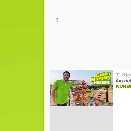
Ausste
KÜRB