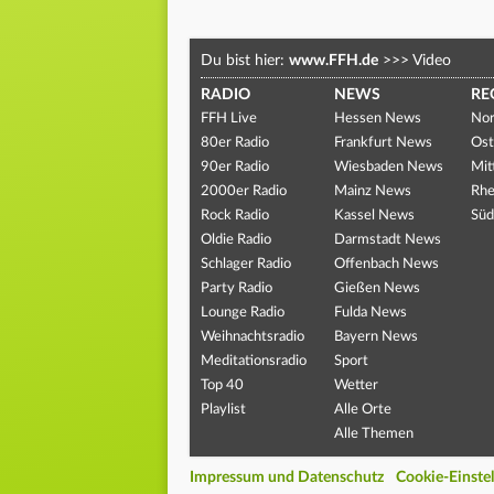
Du bist hier:
www.FFH.de
>>>
Video
RADIO
NEWS
RE
FFH Live
Hessen News
Nor
80er Radio
Frankfurt News
Ost
90er Radio
Wiesbaden News
Mit
2000er Radio
Mainz News
Rhe
Rock Radio
Kassel News
Süd
Oldie Radio
Darmstadt News
Schlager Radio
Offenbach News
Party Radio
Gießen News
Lounge Radio
Fulda News
Weihnachtsradio
Bayern News
Meditationsradio
Sport
Top 40
Wetter
Playlist
Alle Orte
Alle Themen
Impressum und Datenschutz
Cookie-Einste