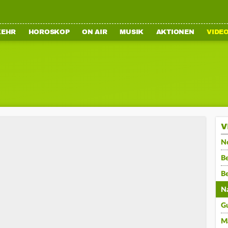
KEHR
HOROSKOP
ON AIR
MUSIK
AKTIONEN
VIDE
V
N
Be
B
N
G
M