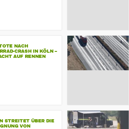
 TOTE NACH
RAD-CRASH IN KÖLN –
ACHT AUF RENNEN
N STREITET ÜBER DIE
IGNUNG VON