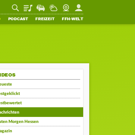
Playlist
Staupilot
Wetter
Webcam
Mein FFH
O
PODCAST
FREIZEIT
FFH-WELT
IDEOS
eueste
stgeklickt
estbewertet
achrichten
uten Morgen Hessen
agazin