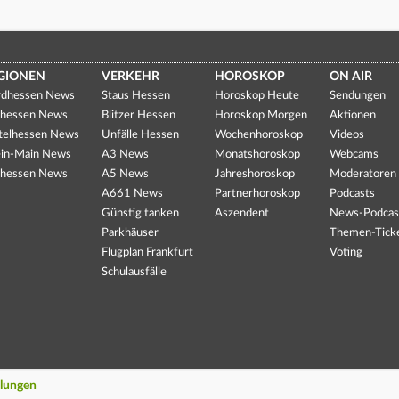
GIONEN
VERKEHR
HOROSKOP
ON AIR
dhessen News
Staus Hessen
Horoskop Heute
Sendungen
hessen News
Blitzer Hessen
Horoskop Morgen
Aktionen
telhessen News
Unfälle Hessen
Wochenhoroskop
Videos
in-Main News
A3 News
Monatshoroskop
Webcams
hessen News
A5 News
Jahreshoroskop
Moderatoren
A661 News
Partnerhoroskop
Podcasts
Günstig tanken
Aszendent
News-Podcas
Parkhäuser
Themen-Tick
Flugplan Frankfurt
Voting
Schulausfälle
llungen