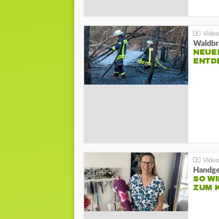
Waldbr
NEUE
ENTD
Handge
SO WI
ZUM 