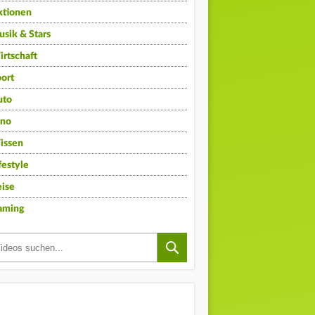
ktionen
sik & Stars
rtschaft
ort
uto
ino
issen
festyle
ise
aming