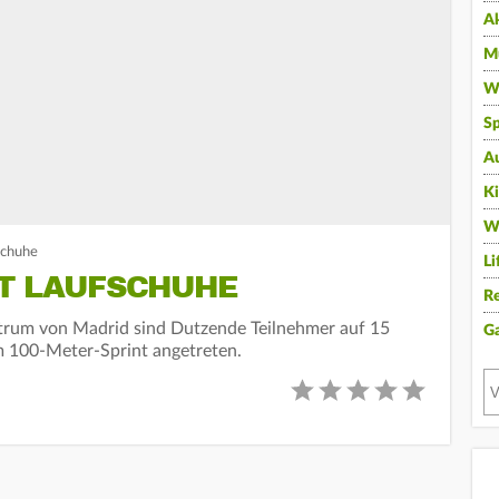
A
Mu
Wi
Sp
A
K
W
schuhe
Li
TT LAUFSCHUHE
Re
ntrum von Madrid sind Dutzende Teilnehmer auf 15
G
 100-Meter-Sprint angetreten.