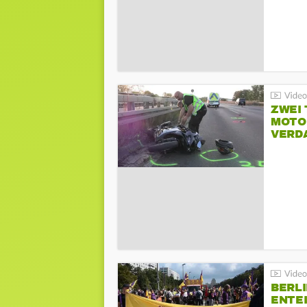
ZWEI
MOTOR
VERD
BERLI
ENTE