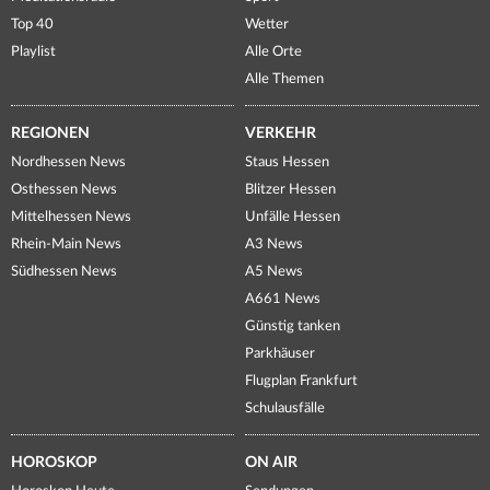
Top 40
Wetter
Playlist
Alle Orte
Alle Themen
REGIONEN
VERKEHR
Nordhessen News
Staus Hessen
Osthessen News
Blitzer Hessen
Mittelhessen News
Unfälle Hessen
Rhein-Main News
A3 News
Südhessen News
A5 News
A661 News
Günstig tanken
Parkhäuser
Flugplan Frankfurt
Schulausfälle
HOROSKOP
ON AIR