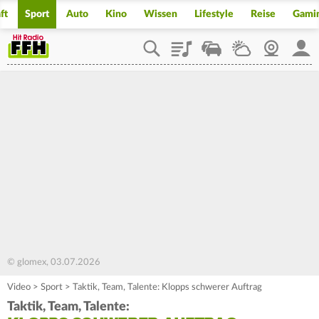
ft
Sport
Auto
Kino
Wissen
Lifestyle
Reise
Gami
Playlist
Staupilot
Wetter
Webcam
Mein
© glomex, 03.07.2026
Video
>
Sport
>
Taktik, Team, Talente: Klopps schwerer Auftrag
Taktik, Team, Talente: