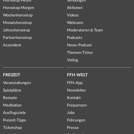
Horoskop Heute
Sendungen
Horoskop Morgen
Aktionen
Wochenhoroskop
Videos
Monatshoroskop
Webcams
Jahreshoroskop
Moderatoren & Team
Partnerhoroskop
Podcasts
Aszendent
News-Podcast
Themen-Ticker
Voting
FREIZEIT
FFH-WELT
Veranstaltungen
FFH-App
Spielplätze
Newsletter
Rezepte
Kontakt
Meditation
Frequenzen
Ausflugsziele
Jobs
Freizeit-Tipps
Führungen
Ticketshop
Presse