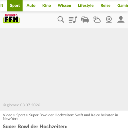
ft
Sport
Auto
Kino
Wissen
Lifestyle
Reise
Gami
Playlist
Staupilot
Wetter
Webcam
Mein
© glomex, 03.07.2026
Video
>
Sport
>
Super Bowl der Hochzeiten: Swift und Kelce heiraten in
New York
Super Bowl der Hochzeiten: