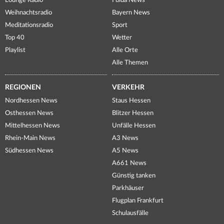
Lounge Radio
Fulda News
Weihnachtsradio
Bayern News
Meditationsradio
Sport
Top 40
Wetter
Playlist
Alle Orte
Alle Themen
REGIONEN
VERKEHR
Nordhessen News
Staus Hessen
Osthessen News
Blitzer Hessen
Mittelhessen News
Unfälle Hessen
Rhein-Main News
A3 News
Südhessen News
A5 News
A661 News
Günstig tanken
Parkhäuser
Flugplan Frankfurt
Schulausfälle