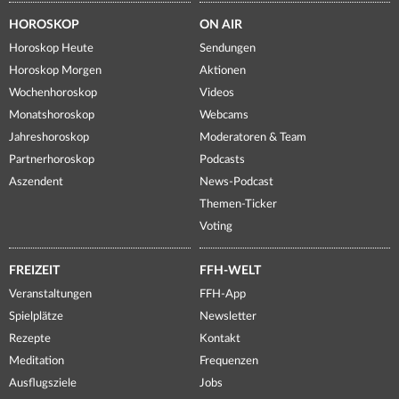
HOROSKOP
ON AIR
Horoskop Heute
Sendungen
Horoskop Morgen
Aktionen
Wochenhoroskop
Videos
Monatshoroskop
Webcams
Jahreshoroskop
Moderatoren & Team
Partnerhoroskop
Podcasts
Aszendent
News-Podcast
Themen-Ticker
Voting
FREIZEIT
FFH-WELT
Veranstaltungen
FFH-App
Spielplätze
Newsletter
Rezepte
Kontakt
Meditation
Frequenzen
Ausflugsziele
Jobs