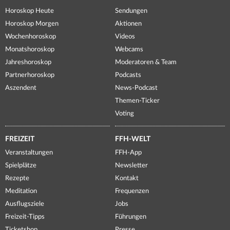
Horoskop Heute
Sendungen
Horoskop Morgen
Aktionen
Wochenhoroskop
Videos
Monatshoroskop
Webcams
Jahreshoroskop
Moderatoren & Team
Partnerhoroskop
Podcasts
Aszendent
News-Podcast
Themen-Ticker
Voting
FREIZEIT
FFH-WELT
Veranstaltungen
FFH-App
Spielplätze
Newsletter
Rezepte
Kontakt
Meditation
Frequenzen
Ausflugsziele
Jobs
Freizeit-Tipps
Führungen
Ticketshop
Presse