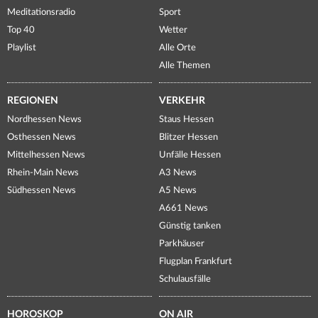
Meditationsradio
Sport
Top 40
Wetter
Playlist
Alle Orte
Alle Themen
REGIONEN
VERKEHR
Nordhessen News
Staus Hessen
Osthessen News
Blitzer Hessen
Mittelhessen News
Unfälle Hessen
Rhein-Main News
A3 News
Südhessen News
A5 News
A661 News
Günstig tanken
Parkhäuser
Flugplan Frankfurt
Schulausfälle
HOROSKOP
ON AIR