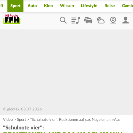
ft
Sport
Auto
Kino
Wissen
Lifestyle
Reise
Gami
Playlist
Staupilot
Wetter
Webcam
Mein
© glomex, 03.07.2026
Video
>
Sport
>
"Schulnote vier": Reaktionen auf das Nagelsmann-Aus
"Schulnote vier":