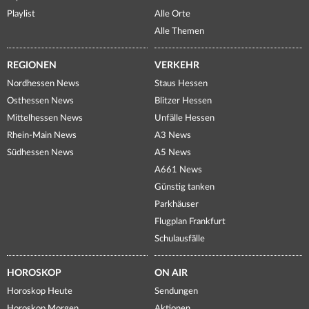
Playlist
Alle Orte
Alle Themen
REGIONEN
VERKEHR
Nordhessen News
Staus Hessen
Osthessen News
Blitzer Hessen
Mittelhessen News
Unfälle Hessen
Rhein-Main News
A3 News
Südhessen News
A5 News
A661 News
Günstig tanken
Parkhäuser
Flugplan Frankfurt
Schulausfälle
HOROSKOP
ON AIR
Horoskop Heute
Sendungen
Horoskop Morgen
Aktionen