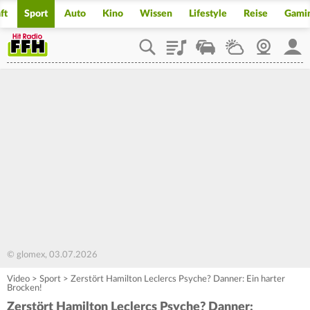
ft
Sport
Auto
Kino
Wissen
Lifestyle
Reise
Gami
Playlist
Staupilot
Wetter
Webcam
Mein
© glomex, 03.07.2026
Video
>
Sport
>
Zerstört Hamilton Leclercs Psyche? Danner: Ein harter
Brocken!
Zerstört Hamilton Leclercs Psyche? Danner: