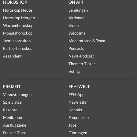
HOROSKOP
ON AIR
Horoskop Heute
Sendungen
Horoskop Morgen
Aktionen
Wochenhoroskop
Videos
Monatshoroskop
Webcams
Jahreshoroskop
Moderatoren & Team
Partnerhoroskop
Podcasts
Aszendent
News-Podcast
Themen-Ticker
Voting
FREIZEIT
FFH-WELT
Veranstaltungen
FFH-App
Spielplätze
Newsletter
Rezepte
Kontakt
Meditation
Frequenzen
Ausflugsziele
Jobs
Freizeit-Tipps
Führungen