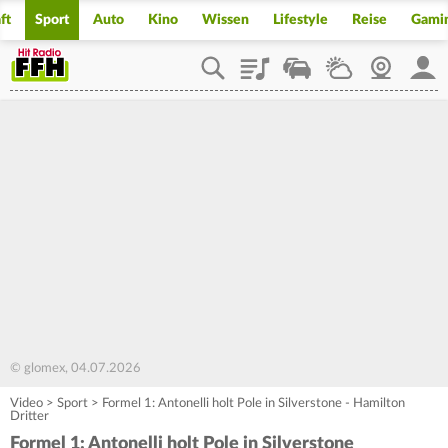
ft
Sport
Auto
Kino
Wissen
Lifestyle
Reise
Gami
Playlist
Staupilot
Wetter
Webcam
Mein
© glomex, 04.07.2026
Video
>
Sport
>
Formel 1: Antonelli holt Pole in Silverstone - Hamilton
Dritter
Formel 1: Antonelli holt Pole in Silverstone