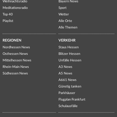
Weihnachtsradio
Bayern News
Meditationsradio
Sport
Top 40
Wetter
Playlist
Alle Orte
Alle Themen
REGIONEN
VERKEHR
Nordhessen News
Staus Hessen
Osthessen News
Blitzer Hessen
Mittelhessen News
Unfälle Hessen
Rhein-Main News
A3 News
Südhessen News
A5 News
A661 News
Günstig tanken
Parkhäuser
Flugplan Frankfurt
Schulausfälle