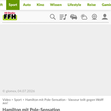
ft
Sport
Auto
Kino
Wissen
Lifestyle
Reise
Gami
Playlist
Staupilot
Wetter
Webcam
Mein
© glomex, 04.07.2026
Video
>
Sport
>
Hamilton mit Pole-Sensation - Vasseur teilt gegen Wolff
aus!
Hamilton mit Pole-Sensation