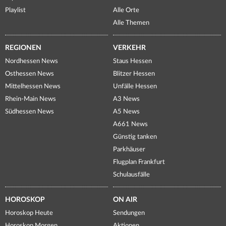
Playlist
Alle Orte
Alle Themen
REGIONEN
VERKEHR
Nordhessen News
Staus Hessen
Osthessen News
Blitzer Hessen
Mittelhessen News
Unfälle Hessen
Rhein-Main News
A3 News
Südhessen News
A5 News
A661 News
Günstig tanken
Parkhäuser
Flugplan Frankfurt
Schulausfälle
HOROSKOP
ON AIR
Horoskop Heute
Sendungen
Horoskop Morgen
Aktionen