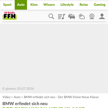
Sport
Auto
Kino
Wissen
Lifestyle
Reise
Gaming
Playlist
Staupilot
Wetter
Webcam
Mein
© glomex, 05.07.2026
Video
>
Auto
>
BMW erfindet sich neu - Der BMW Vision Neue Klasse
BMW erfindet sich neu