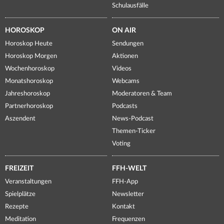
Schulausfälle
HOROSKOP
ON AIR
Horoskop Heute
Sendungen
Horoskop Morgen
Aktionen
Wochenhoroskop
Videos
Monatshoroskop
Webcams
Jahreshoroskop
Moderatoren & Team
Partnerhoroskop
Podcasts
Aszendent
News-Podcast
Themen-Ticker
Voting
FREIZEIT
FFH-WELT
Veranstaltungen
FFH-App
Spielplätze
Newsletter
Rezepte
Kontakt
Meditation
Frequenzen