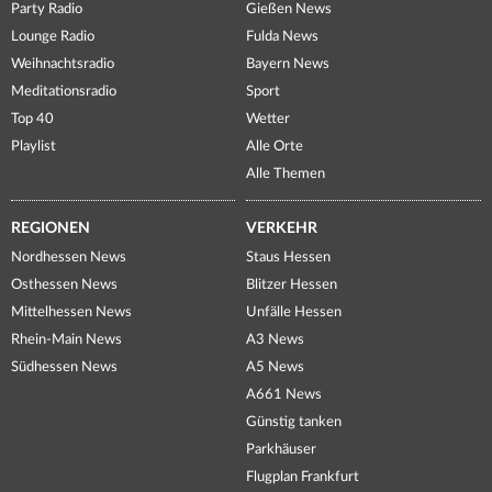
Party Radio
Gießen News
Lounge Radio
Fulda News
Weihnachtsradio
Bayern News
Meditationsradio
Sport
Top 40
Wetter
Playlist
Alle Orte
Alle Themen
REGIONEN
VERKEHR
Nordhessen News
Staus Hessen
Osthessen News
Blitzer Hessen
Mittelhessen News
Unfälle Hessen
Rhein-Main News
A3 News
Südhessen News
A5 News
A661 News
Günstig tanken
Parkhäuser
Flugplan Frankfurt