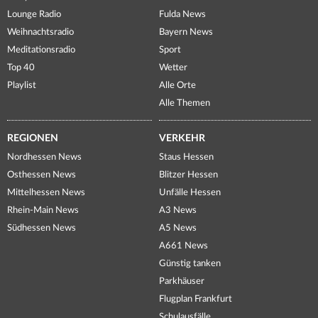
Lounge Radio
Fulda News
Weihnachtsradio
Bayern News
Meditationsradio
Sport
Top 40
Wetter
Playlist
Alle Orte
Alle Themen
REGIONEN
VERKEHR
Nordhessen News
Staus Hessen
Osthessen News
Blitzer Hessen
Mittelhessen News
Unfälle Hessen
Rhein-Main News
A3 News
Südhessen News
A5 News
A661 News
Günstig tanken
Parkhäuser
Flugplan Frankfurt
Schulausfälle