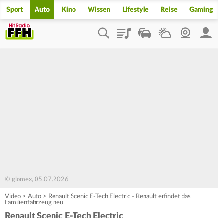
Sport
Auto
Kino
Wissen
Lifestyle
Reise
Gaming
Playlist
Staupilot
Wetter
Webcam
Mein
© glomex, 05.07.2026
Video
>
Auto
>
Renault Scenic E-Tech Electric - Renault erfindet das
Familienfahrzeug neu
Renault Scenic E-Tech Electric