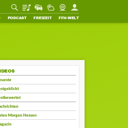
Playlist
Staupilot
Wetter
Webcam
Mein FFH
O
PODCAST
FREIZEIT
FFH-WELT
IDEOS
eueste
stgeklickt
estbewertet
achrichten
uten Morgen Hessen
agazin