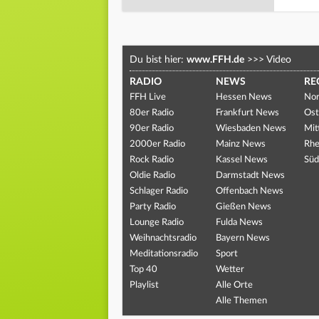
Du bist hier:
www.FFH.de
>>>
Video
RADIO
NEWS
RE
FFH Live
Hessen News
Nor
80er Radio
Frankfurt News
Ost
90er Radio
Wiesbaden News
Mit
2000er Radio
Mainz News
Rhe
Rock Radio
Kassel News
Süd
Oldie Radio
Darmstadt News
Schlager Radio
Offenbach News
Party Radio
Gießen News
Lounge Radio
Fulda News
Weihnachtsradio
Bayern News
Meditationsradio
Sport
Top 40
Wetter
Playlist
Alle Orte
Alle Themen