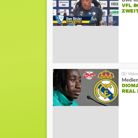
VFL 
ZWEI
Medien
DIOM
REAL