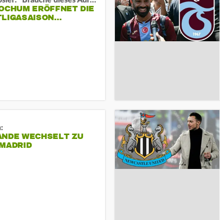
Uwe Rösler: "Brauche dieses Adrenalin"
BOCHUM ERÖFFNET DIE
TLIGASAISON…
:
ANDE WECHSELT ZU
 MADRID