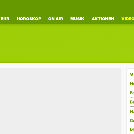
KEHR
HOROSKOP
ON AIR
MUSIK
AKTIONEN
VIDE
V
N
Be
B
N
G
M