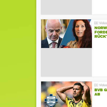
NORW
FORD
RÜCK
BVB 
AB