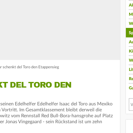
A
Mu
Wi
Sp
A
K
W
 schenkt del Toro den Etappensieg
Li
Re
T DEL TORO DEN
G
seinen Edelhelfer Edelhelfer Isaac del Toro aus Mexiko
 Vortritt. Im Gesamtklassement bleibt derweil die
witz vom Rennstall Red Bull-Bora-hansgrohe auf Platz
ter Jonas Vingegaard - sein Rückstand ist um zehn