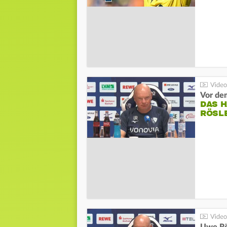
DAS 
RÖSL