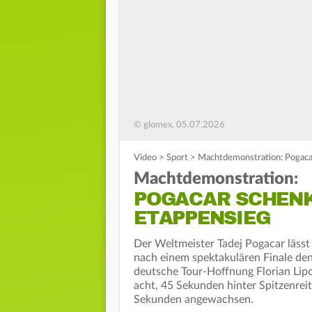
© glomex, 05.07.2026
Video
>
Sport
>
Machtdemonstration: Pogacar
Machtdemonstration:
POGACAR SCHENK
ETAPPENSIEG
Der Weltmeister Tadej Pogacar lässt 
nach einem spektakulären Finale den
deutsche Tour-Hoffnung Florian Lipo
acht, 45 Sekunden hinter Spitzenrei
Sekunden angewachsen.