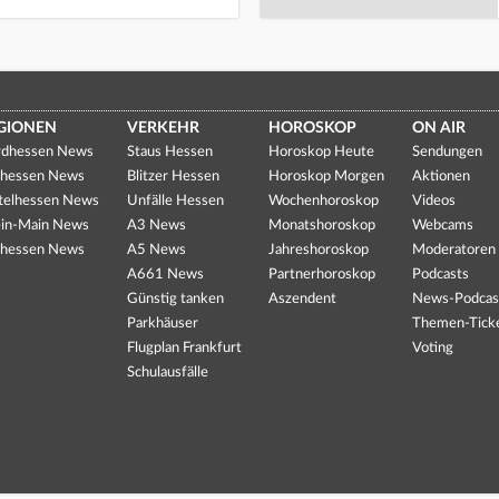
GIONEN
VERKEHR
HOROSKOP
ON AIR
dhessen News
Staus Hessen
Horoskop Heute
Sendungen
hessen News
Blitzer Hessen
Horoskop Morgen
Aktionen
telhessen News
Unfälle Hessen
Wochenhoroskop
Videos
in-Main News
A3 News
Monatshoroskop
Webcams
hessen News
A5 News
Jahreshoroskop
Moderatoren
A661 News
Partnerhoroskop
Podcasts
Günstig tanken
Aszendent
News-Podcas
Parkhäuser
Themen-Tick
Flugplan Frankfurt
Voting
Schulausfälle