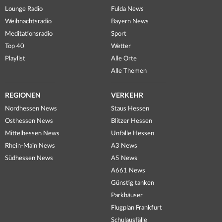
Lounge Radio
Fulda News
Weihnachtsradio
Bayern News
Meditationsradio
Sport
Top 40
Wetter
Playlist
Alle Orte
Alle Themen
REGIONEN
VERKEHR
Nordhessen News
Staus Hessen
Osthessen News
Blitzer Hessen
Mittelhessen News
Unfälle Hessen
Rhein-Main News
A3 News
Südhessen News
A5 News
A661 News
Günstig tanken
Parkhäuser
Flugplan Frankfurt
Schulausfälle