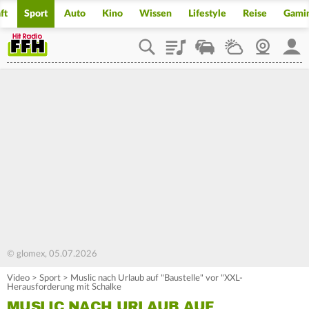
ft
Sport
Auto
Kino
Wissen
Lifestyle
Reise
Gami
Playlist
Staupilot
Wetter
Webcam
Mein
© glomex, 05.07.2026
Video
>
Sport
>
Muslic nach Urlaub auf "Baustelle" vor "XXL-
Herausforderung mit Schalke
MUSLIC NACH URLAUB AUF