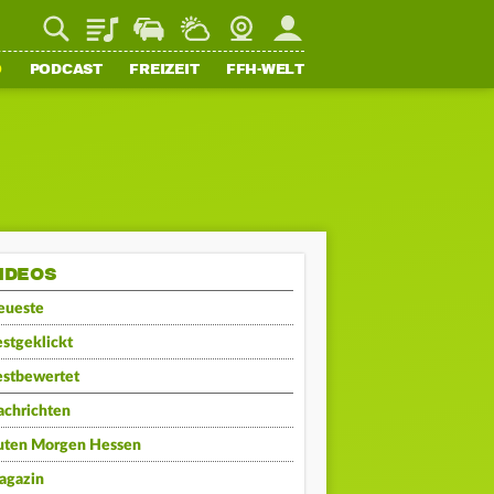
Playlist
Staupilot
Wetter
Webcam
Mein FFH
O
PODCAST
FREIZEIT
FFH-WELT
IDEOS
eueste
stgeklickt
estbewertet
achrichten
uten Morgen Hessen
agazin