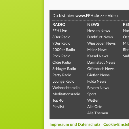
Du bist hier:
www.FFH.de
>>>
Video
RADIO
NEWS
RE
FFH Live
Hessen News
Nor
80er Radio
Frankfurt News
Ost
90er Radio
Wiesbaden News
Mit
2000er Radio
Mainz News
Rhe
Rock Radio
Kassel News
Süd
Oldie Radio
Darmstadt News
Schlager Radio
Offenbach News
Party Radio
Gießen News
Lounge Radio
Fulda News
Weihnachtsradio
Bayern News
Meditationsradio
Sport
Top 40
Wetter
Playlist
Alle Orte
Alle Themen
Impressum und Datenschutz
Cookie-Einste