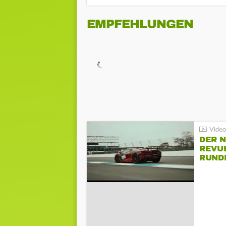
EMPFEHLUNGEN
DER 
REVU
RUND
HOCK