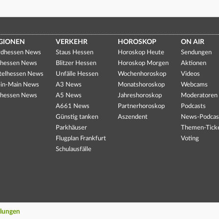
GIONEN
VERKEHR
HOROSKOP
ON AIR
dhessen News
Staus Hessen
Horoskop Heute
Sendungen
hessen News
Blitzer Hessen
Horoskop Morgen
Aktionen
telhessen News
Unfälle Hessen
Wochenhoroskop
Videos
in-Main News
A3 News
Monatshoroskop
Webcams
hessen News
A5 News
Jahreshoroskop
Moderatoren
A661 News
Partnerhoroskop
Podcasts
Günstig tanken
Aszendent
News-Podcas
Parkhäuser
Themen-Tick
Flugplan Frankfurt
Voting
Schulausfälle
llungen