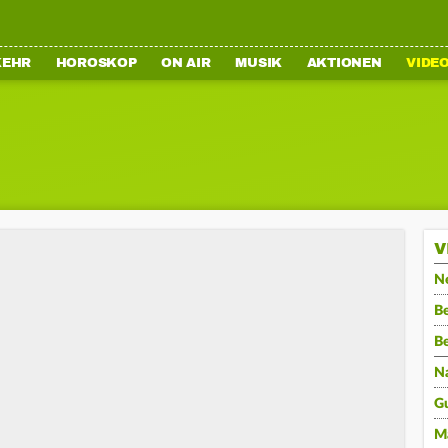
KEHR
HOROSKOP
ON AIR
MUSIK
AKTIONEN
VIDE
V
N
Be
B
N
G
M