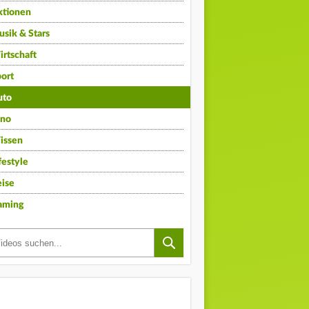
ktionen
sik & Stars
rtschaft
ort
uto
ino
issen
festyle
ise
aming