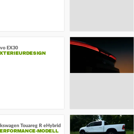
lvo EX30
EXTERIEURDESIGN
lkswagen Touareg R eHybrid
PERFORMANCE-MODELL