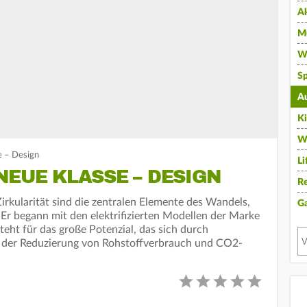
A
Mu
Wi
Sp
A
K
W
 – Design
Li
NEUE KLASSE – DESIGN
Re
 Zirkularität sind die zentralen Elemente des Wandels,
G
Er begann mit den elektrifizierten Modellen der Marke
eht für das große Potenzial, das sich durch
i der Reduzierung von Rohstoffverbrauch und CO2-