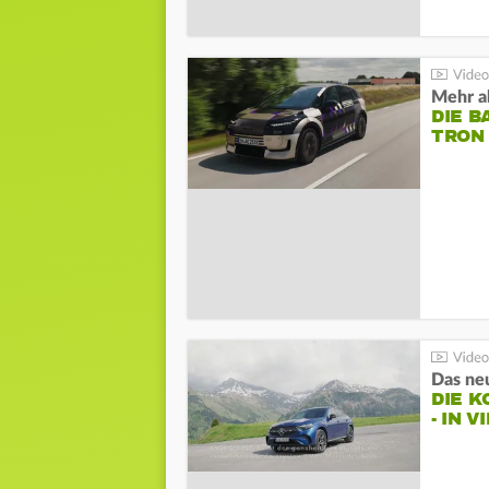
Mehr al
DIE B
TRON
DIE 
- IN 