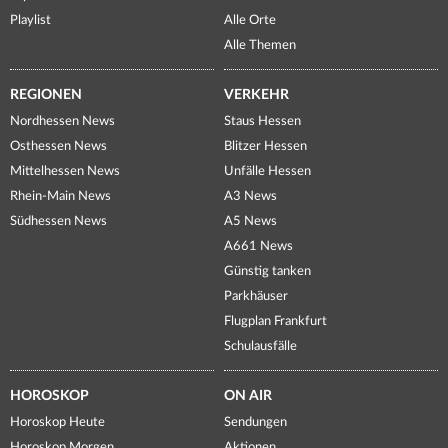
Playlist
Alle Orte
Alle Themen
REGIONEN
VERKEHR
Nordhessen News
Staus Hessen
Osthessen News
Blitzer Hessen
Mittelhessen News
Unfälle Hessen
Rhein-Main News
A3 News
Südhessen News
A5 News
A661 News
Günstig tanken
Parkhäuser
Flugplan Frankfurt
Schulausfälle
HOROSKOP
ON AIR
Horoskop Heute
Sendungen
Horoskop Morgen
Aktionen