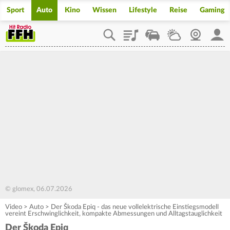
Sport
Auto
Kino
Wissen
Lifestyle
Reise
Gaming
Playlist
Staupilot
Wetter
Webcam
Mein
© glomex, 06.07.2026
Video
>
Auto
>
Der Škoda Epiq - das neue vollelektrische Einstiegsmodell
vereint Erschwinglichkeit, kompakte Abmessungen und Alltagstauglichkeit
Der Škoda Epiq