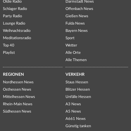
Oldie Radio
Darmstadt News
Schlager Radio
Offenbach News
Party Radio
Gießen News
Lounge Radio
Fulda News
Weihnachtsradio
Bayern News
Meditationsradio
Sport
Top 40
Wetter
Playlist
Alle Orte
Alle Themen
REGIONEN
VERKEHR
Nordhessen News
Staus Hessen
Osthessen News
Blitzer Hessen
Mittelhessen News
Unfälle Hessen
Rhein-Main News
A3 News
Südhessen News
A5 News
A661 News
Günstig tanken