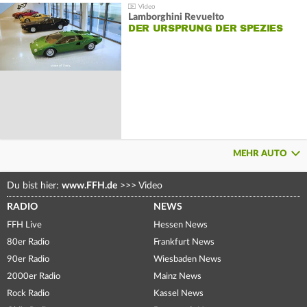
Lamborghini Revuelto
DER URSPRUNG DER SPEZIES
MEHR AUTO
Du bist hier:
www.FFH.de
>>>
Video
RADIO
NEWS
FFH Live
Hessen News
80er Radio
Frankfurt News
90er Radio
Wiesbaden News
2000er Radio
Mainz News
Rock Radio
Kassel News