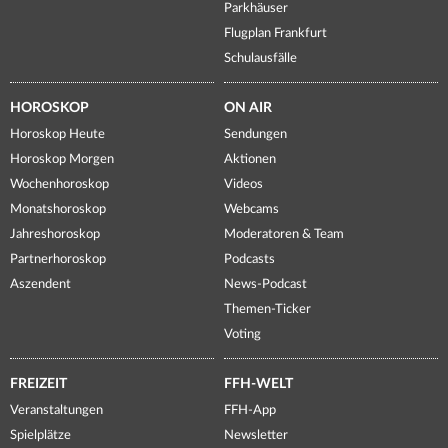
Parkhäuser
Flugplan Frankfurt
Schulausfälle
HOROSKOP
ON AIR
Horoskop Heute
Sendungen
Horoskop Morgen
Aktionen
Wochenhoroskop
Videos
Monatshoroskop
Webcams
Jahreshoroskop
Moderatoren & Team
Partnerhoroskop
Podcasts
Aszendent
News-Podcast
Themen-Ticker
Voting
FREIZEIT
FFH-WELT
Veranstaltungen
FFH-App
Spielplätze
Newsletter