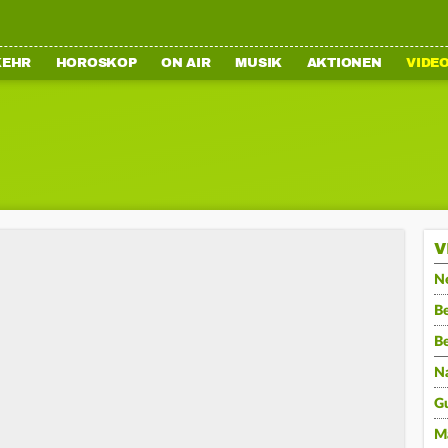
KEHR
HOROSKOP
ON AIR
MUSIK
AKTIONEN
VIDE
V
N
Be
B
N
G
M