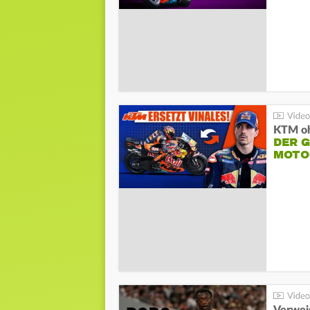
KTM oh
DER 
MOTO