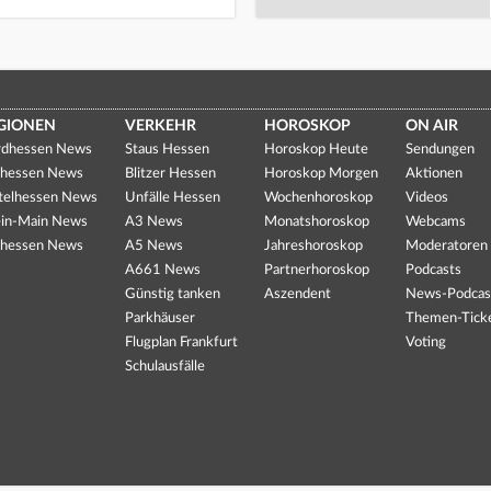
GIONEN
VERKEHR
HOROSKOP
ON AIR
dhessen News
Staus Hessen
Horoskop Heute
Sendungen
hessen News
Blitzer Hessen
Horoskop Morgen
Aktionen
telhessen News
Unfälle Hessen
Wochenhoroskop
Videos
in-Main News
A3 News
Monatshoroskop
Webcams
hessen News
A5 News
Jahreshoroskop
Moderatoren
A661 News
Partnerhoroskop
Podcasts
Günstig tanken
Aszendent
News-Podcas
Parkhäuser
Themen-Tick
Flugplan Frankfurt
Voting
Schulausfälle