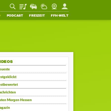
Playlist
Staupilot
Wetter
Webcam
Mein FFH
O
PODCAST
FREIZEIT
FFH-WELT
IDEOS
eueste
stgeklickt
estbewertet
achrichten
uten Morgen Hessen
agazin