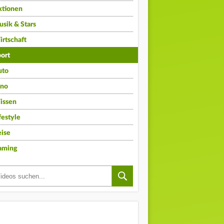
ktionen
sik & Stars
rtschaft
ort
uto
ino
issen
festyle
ise
aming