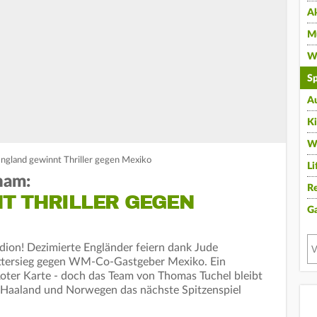
A
Mu
Wi
Sp
A
K
W
ngland gewinnt Thriller gegen Mexiko
Li
ham:
Re
T THRILLER GEGEN
G
dion! Dezimierte Engländer feiern dank Jude
ittersieg gegen WM-Co-Gastgeber Mexiko. Ein
Roter Karte - doch das Team von Thomas Tuchel bleibt
g Haaland und Norwegen das nächste Spitzenspiel