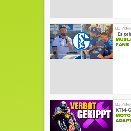
"Es geh
MUSL
FANS
KTM-Ge
MOTO
ADAP