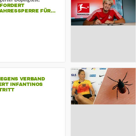
gerter Dopingtest:
 FORDERT
JAHRESSPERRE FÜR…
EGENS VERBAND
ERT INFANTINOS
TRITT