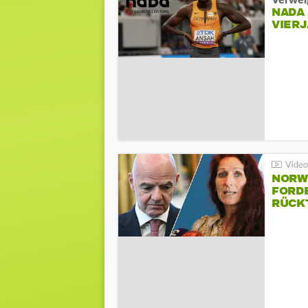
Verwei
NADA
VIER
NORW
FORD
RÜCK