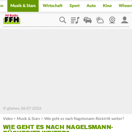
en
Musik & Stars
Wirtschaft
Sport
Auto
Kino
Wisse
Playlist
Staupilot
Wetter
Webcam
Mein
© glomex, 06.07.2026
Video
>
Musik & Stars
>
Wie geht es nach Nagelsmann-Rücktritt weiter?
WIE GEHT ES NACH NAGELSMANN-