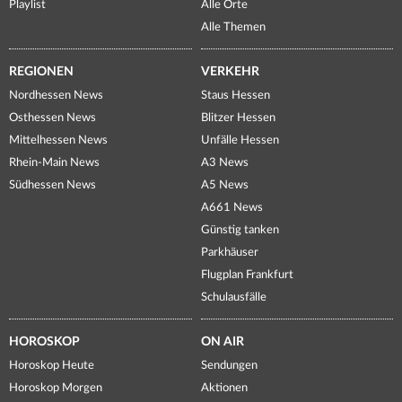
Playlist
Alle Orte
Alle Themen
REGIONEN
VERKEHR
Nordhessen News
Staus Hessen
Osthessen News
Blitzer Hessen
Mittelhessen News
Unfälle Hessen
Rhein-Main News
A3 News
Südhessen News
A5 News
A661 News
Günstig tanken
Parkhäuser
Flugplan Frankfurt
Schulausfälle
HOROSKOP
ON AIR
Horoskop Heute
Sendungen
Horoskop Morgen
Aktionen